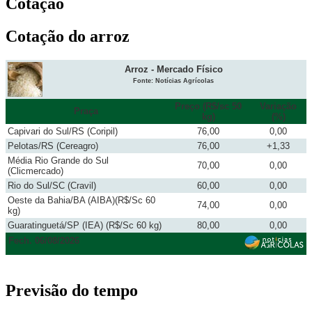
Cotação
Cotação do arroz
Arroz - Mercado Físico
Fonte: Notícias Agrícolas
Preço (R$/sc 50
Variação
Praça
kg)
(%)
Capivari do Sul/RS (Coripil)
76,00
0,00
Pelotas/RS (Cereagro)
76,00
+1,33
Média Rio Grande do Sul
70,00
0,00
(Clicmercado)
Rio do Sul/SC (Cravil)
60,00
0,00
Oeste da Bahia/BA (AIBA)(R$/Sc 60
74,00
0,00
kg)
Guaratinguetá/SP (IEA) (R$/Sc 60 kg)
80,00
0,00
Fech. 06/08/2026
Previsão do tempo