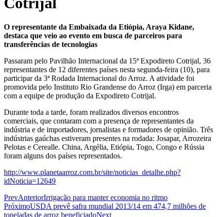
Cotrijal
O representante da Embaixada da Etiópia, Araya Kidane,
destaca que veio ao evento em busca de parceiros para
transferências de tecnologias
Passaram pelo Pavilhão Internacional da 15ª Expodireto Cotrijal, 36
representantes de 12 diferentes países nesta segunda-feira (10), para
participar da 3ª Rodada Internacional do Arroz. A atividade foi
promovida pelo Instituto Rio Grandense do Arroz (Irga) em parceria
com a equipe de produção da Expodireto Cotrijal.
Durante toda a tarde, foram realizados diversos encontros
comerciais, que contaram com a presença de representantes da
indústria e de importadores, jornalistas e formadores de opinião. Três
indústrias gaúchas estiveram presentes na rodada: Josapar, Arrozeira
Pelotas e Cerealle. China, Argélia, Etiópia, Togo, Congo e Rússia
foram alguns dos países representados.
http://www.planetaarroz.com.br/site/noticias_detalhe.php?
idNoticia=12649
Prev
Anterior
Irrigação para manter economia no ritmo
Próximo
USDA prevê safra mundial 2013/14 em 474,7 milhões de
toneladas de arroz beneficiado
Next