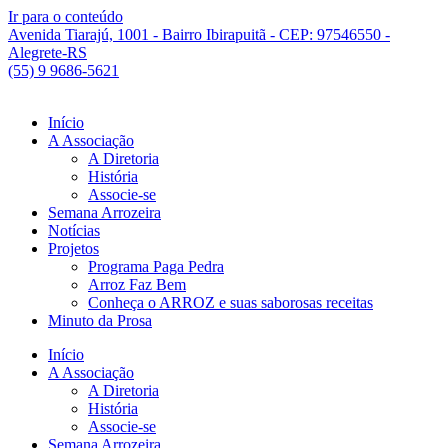
Ir para o conteúdo
Avenida Tiarajú, 1001 - Bairro Ibirapuitã - CEP: 97546550 -
Alegrete-RS
(55) 9 9686-5621
Início
A Associação
A Diretoria
História
Associe-se
Semana Arrozeira
Notícias
Projetos
Programa Paga Pedra
Arroz Faz Bem
Conheça o ARROZ e suas saborosas receitas
Minuto da Prosa
Início
A Associação
A Diretoria
História
Associe-se
Semana Arrozeira