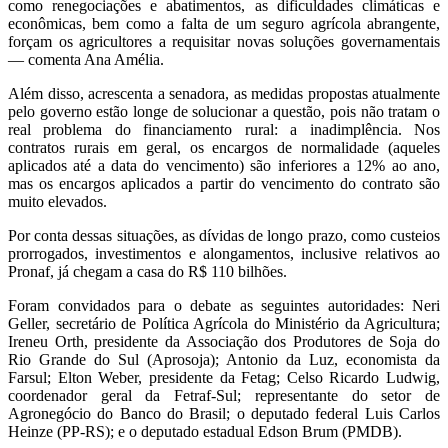
como renegociações e abatimentos, as dificuldades climáticas e
econômicas, bem como a falta de um seguro agrícola abrangente,
forçam os agricultores a requisitar novas soluções governamentais
— comenta Ana Amélia.
Além disso, acrescenta a senadora, as medidas propostas atualmente
pelo governo estão longe de solucionar a questão, pois não tratam o
real problema do financiamento rural: a inadimplência. Nos
contratos rurais em geral, os encargos de normalidade (aqueles
aplicados até a data do vencimento) são inferiores a 12% ao ano,
mas os encargos aplicados a partir do vencimento do contrato são
muito elevados.
Por conta dessas situações, as dívidas de longo prazo, como custeios
prorrogados, investimentos e alongamentos, inclusive relativos ao
Pronaf, já chegam a casa do R$ 110 bilhões.
Foram convidados para o debate as seguintes autoridades: Neri
Geller, secretário de Política Agrícola do Ministério da Agricultura;
Ireneu Orth, presidente da Associação dos Produtores de Soja do
Rio Grande do Sul (Aprosoja); Antonio da Luz, economista da
Farsul; Elton Weber, presidente da Fetag; Celso Ricardo Ludwig,
coordenador geral da Fetraf-Sul; representante do setor de
Agronegócio do Banco do Brasil; o deputado federal Luis Carlos
Heinze (PP-RS); e o deputado estadual Edson Brum (PMDB).