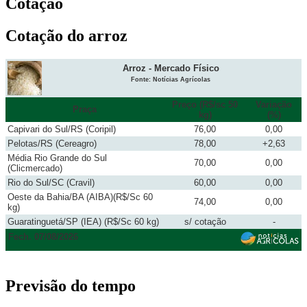
Cotação
Cotação do arroz
Arroz - Mercado Físico
Fonte: Notícias Agrícolas
Preço (R$/sc 50
Variação
Praça
kg)
(%)
Capivari do Sul/RS (Coripil)
76,00
0,00
Pelotas/RS (Cereagro)
78,00
+2,63
Média Rio Grande do Sul
70,00
0,00
(Clicmercado)
Rio do Sul/SC (Cravil)
60,00
0,00
Oeste da Bahia/BA (AIBA)(R$/Sc 60
74,00
0,00
kg)
Guaratinguetá/SP (IEA) (R$/Sc 60 kg)
s/ cotação
-
Fech. 07/08/2026
Previsão do tempo