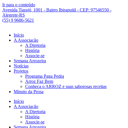
Ir para o conteúdo
Avenida Tiarajú, 1001 - Bairro Ibirapuitã - CEP: 97546550 -
Alegrete-RS
(55) 9 9686-5621
Início
A Associação
A Diretoria
História
Associe-se
Semana Arrozeira
Notícias
Projetos
Programa Paga Pedra
Arroz Faz Bem
Conheça o ARROZ e suas saborosas receitas
Minuto da Prosa
Início
A Associação
A Diretoria
História
Associe-se
Semana Arrozeira