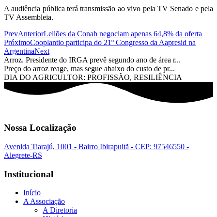
A audiência pública terá transmissão ao vivo pela TV Senado e pela
TV Assembleia.
Prev
Anterior
Leilões da Conab negociam apenas 64,8% da oferta
Próximo
Cooplantio participa do 21º Congresso da Aapresid na
Argentina
Next
Arroz. Presidente do IRGA prevê segundo ano de área r...
Preço do arroz reage, mas segue abaixo do custo de pr...
DIA DO AGRICULTOR: PROFISSÃO, RESILIÊNCIA
Nossa Localização
Avenida Tiarajú, 1001 - Bairro Ibirapuitã - CEP: 97546550 -
Alegrete-RS
Institucional
Início
A Associação
A Diretoria