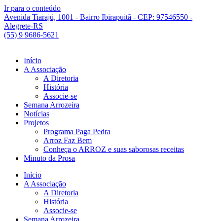
Ir para o conteúdo
Avenida Tiarajú, 1001 - Bairro Ibirapuitã - CEP: 97546550 -
Alegrete-RS
(55) 9 9686-5621
Início
A Associação
A Diretoria
História
Associe-se
Semana Arrozeira
Notícias
Projetos
Programa Paga Pedra
Arroz Faz Bem
Conheça o ARROZ e suas saborosas receitas
Minuto da Prosa
Início
A Associação
A Diretoria
História
Associe-se
Semana Arrozeira