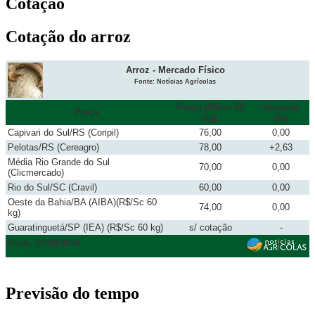
Cotação
Cotação do arroz
Arroz - Mercado Físico
Fonte: Notícias Agrícolas
Preço (R$/sc 50
Variação
Praça
kg)
(%)
Capivari do Sul/RS (Coripil)
76,00
0,00
Pelotas/RS (Cereagro)
78,00
+2,63
Média Rio Grande do Sul
70,00
0,00
(Clicmercado)
Rio do Sul/SC (Cravil)
60,00
0,00
Oeste da Bahia/BA (AIBA)(R$/Sc 60
74,00
0,00
kg)
Guaratinguetá/SP (IEA) (R$/Sc 60 kg)
s/ cotação
-
Fech. 07/08/2026
Previsão do tempo