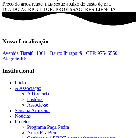
Preço do arroz reage, mas segue abaixo do custo de pr...
DIA DO AGRICULTOR: PROFISSÃO, RESILIÊNCIA
Nossa Localização
Avenida Tiarajú, 1001 - Bairro Ibirapuitã - CEP: 97546550 -
Alegrete-RS
Institucional
Início
A Associação
A Diretoria
História
Associe-se
Semana Arrozeira
Notícias
Projetos
Programa Paga Pedra
Arroz Faz Bem