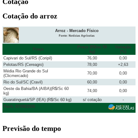
Cotação
Cotação do arroz
Arroz - Mercado Físico
Fonte: Notícias Agrícolas
Preço (R$/sc 50
Variação
Praça
kg)
(%)
Capivari do Sul/RS (Coripil)
76,00
0,00
Pelotas/RS (Cereagro)
78,00
+2,63
Média Rio Grande do Sul
70,00
0,00
(Clicmercado)
Rio do Sul/SC (Cravil)
60,00
0,00
Oeste da Bahia/BA (AIBA)(R$/Sc 60
74,00
0,00
kg)
Guaratinguetá/SP (IEA) (R$/Sc 60 kg)
s/ cotação
-
Fech. 07/08/2026
Previsão do tempo