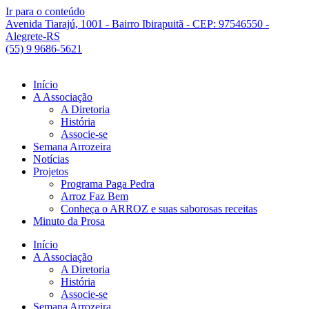
Ir para o conteúdo
Avenida Tiarajú, 1001 - Bairro Ibirapuitã - CEP: 97546550 -
Alegrete-RS
(55) 9 9686-5621
Início
A Associação
A Diretoria
História
Associe-se
Semana Arrozeira
Notícias
Projetos
Programa Paga Pedra
Arroz Faz Bem
Conheça o ARROZ e suas saborosas receitas
Minuto da Prosa
Início
A Associação
A Diretoria
História
Associe-se
Semana Arrozeira