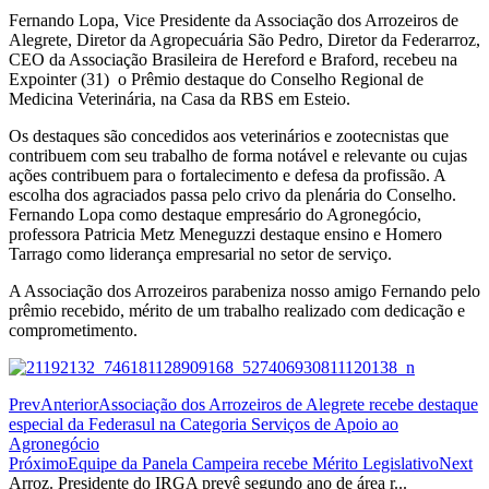
Fernando Lopa, Vice Presidente da Associação dos Arrozeiros de
Alegrete, Diretor da Agropecuária São Pedro, Diretor da Federarroz,
CEO da Associação Brasileira de Hereford e Braford, recebeu na
Expointer (31) o Prêmio destaque do Conselho Regional de
Medicina Veterinária, na Casa da RBS em Esteio.
Os destaques são concedidos aos veterinários e zootecnistas que
contribuem com seu trabalho de forma notável e relevante ou cujas
ações contribuem para o fortalecimento e defesa da profissão. A
escolha dos agraciados passa pelo crivo da plenária do Conselho.
Fernando Lopa como destaque empresário do Agronegócio,
professora Patricia Metz Meneguzzi destaque ensino e Homero
Tarrago como liderança empresarial no setor de serviço.
A Associação dos Arrozeiros parabeniza nosso amigo Fernando pelo
prêmio recebido, mérito de um trabalho realizado com dedicação e
comprometimento.
Prev
Anterior
Associação dos Arrozeiros de Alegrete recebe destaque
especial da Federasul na Categoria Serviços de Apoio ao
Agronegócio
Próximo
Equipe da Panela Campeira recebe Mérito Legislativo
Next
Arroz. Presidente do IRGA prevê segundo ano de área r...