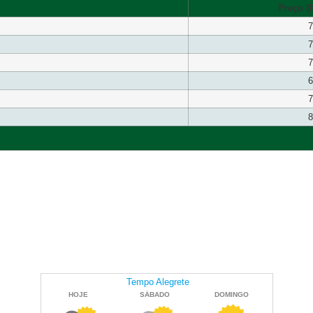
Preço (R
7
7
7
6
7
8