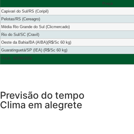
Praça
Capivari do Sul/RS (Coripil)
Pelotas/RS (Cereagro)
Média Rio Grande do Sul (Clicmercado)
Rio do Sul/SC (Cravil)
Oeste da Bahia/BA (AIBA)(R$/Sc 60 kg)
Guaratinguetá/SP (IEA) (R$/Sc 60 kg)
Fech. 06/08/2026
Previsão do tempo
Clima em alegrete