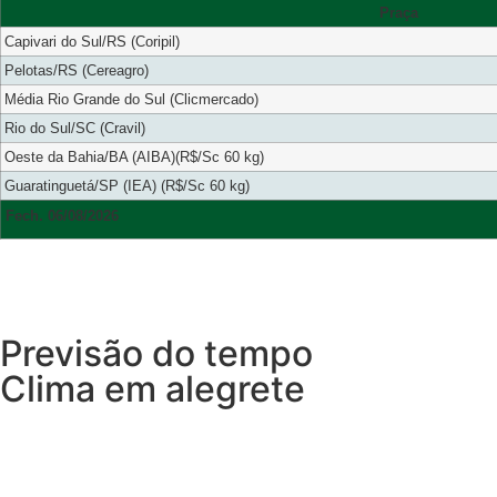
Praça
Capivari do Sul/RS (Coripil)
Pelotas/RS (Cereagro)
Média Rio Grande do Sul (Clicmercado)
Rio do Sul/SC (Cravil)
Oeste da Bahia/BA (AIBA)(R$/Sc 60 kg)
Guaratinguetá/SP (IEA) (R$/Sc 60 kg)
Fech. 06/08/2026
Previsão do tempo
Clima em alegrete