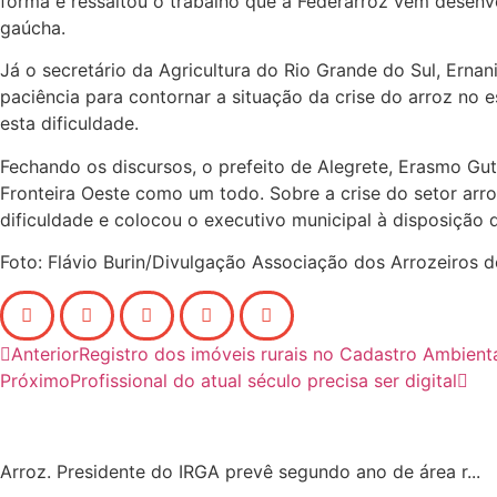
forma e ressaltou o trabalho que a Federarroz vem desenvo
gaúcha.
Já o secretário da Agricultura do Rio Grande do Sul, Erna
paciência para contornar a situação da crise do arroz no e
esta dificuldade.
Fechando os discursos, o prefeito de Alegrete, Erasmo Gut
Fronteira Oeste como um todo. Sobre a crise do setor arr
dificuldade e colocou o executivo municipal à disposição d
Foto: Flávio Burin/Divulgação Associação dos Arrozeiros d
Anterior
Registro dos imóveis rurais no Cadastro Ambient
Próximo
Profissional do atual século precisa ser digital
Arroz. Presidente do IRGA prevê segundo ano de área r...