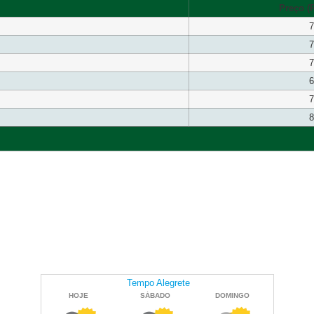
Preço (R
7
7
7
6
7
8