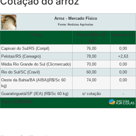
Cotação do arroz
Arroz - Mercado Físico
Fonte: Notícias Agrícolas
Praça
Preço (R$/sc 50
Variação (%)
kg)
Capivari do Sul/RS (Coripil)
76,00
0,00
Pelotas/RS (Cereagro)
78,00
+2,63
Média Rio Grande do Sul (Clicmercado)
70,00
0,00
Rio do Sul/SC (Cravil)
60,00
0,00
Oeste da Bahia/BA (AIBA)(R$/Sc 60
74,00
0,00
kg)
Guaratinguetá/SP (IEA) (R$/Sc 60 kg)
s/ cotação
-
Fech. 07/08/2026