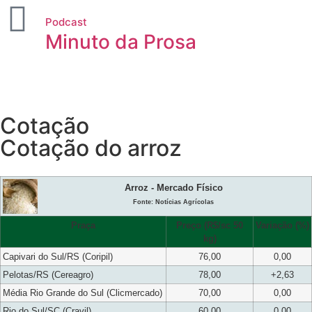
Podcast
Minuto da Prosa
Cotação
Cotação do arroz
Arroz - Mercado Físico
Fonte: Notícias Agrícolas
Praça
Preço (R$/sc 50
Variação (%)
kg)
Capivari do Sul/RS (Coripil)
76,00
0,00
Pelotas/RS (Cereagro)
78,00
+2,63
Média Rio Grande do Sul (Clicmercado)
70,00
0,00
Rio do Sul/SC (Cravil)
60,00
0,00