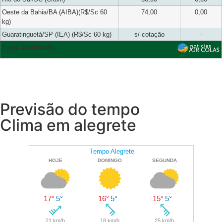
Oeste da Bahia/BA (AIBA)(R$/Sc 60
74,00
0,00
kg)
Guaratinguetá/SP (IEA) (R$/Sc 60 kg)
s/ cotação
-
Fech. 07/08/2026
Previsão do tempo
Clima em alegrete