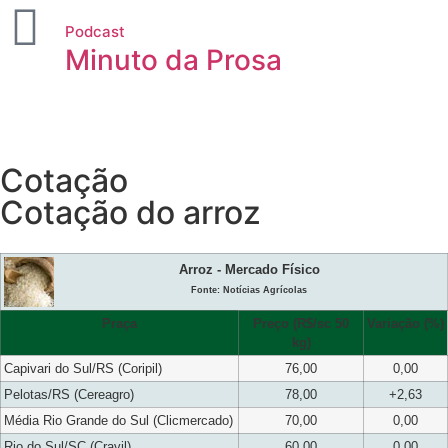
Podcast
Minuto da Prosa
Cotação
Cotação do arroz
Arroz - Mercado Físico
Fonte: Notícias Agrícolas
Praça
Preço (R$/sc 50
Variação (%)
kg)
Capivari do Sul/RS (Coripil)
76,00
0,00
Pelotas/RS (Cereagro)
78,00
+2,63
Média Rio Grande do Sul (Clicmercado)
70,00
0,00
Rio do Sul/SC (Cravil)
60,00
0,00