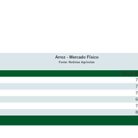
Arroz - Mercado Físico
Fonte: Notícias Agrícolas
Preço (R
7
7
7
6
7
8