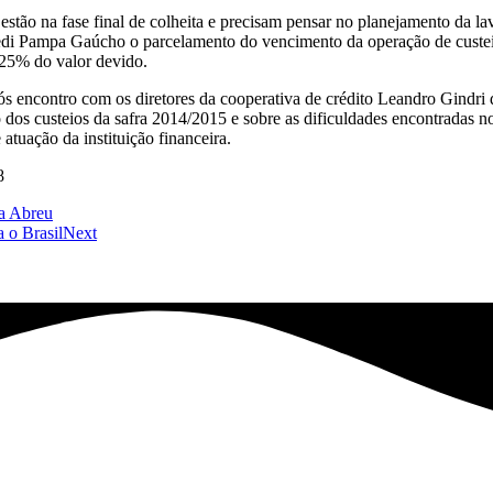
 estão na fase final de colheita e precisam pensar no planejamento da l
redi Pampa Gaúcho o parcelamento do vencimento da operação de custei
 25% do valor devido.
após encontro com os diretores da cooperativa de crédito Leandro Gindr
 dos custeios da safra 2014/2015 e sobre as dificuldades encontradas n
atuação da instituição financeira.
8
ia Abreu
 o Brasil
Next