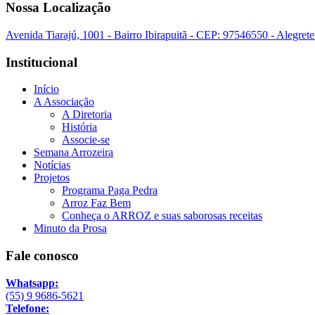
Nossa Localização
Avenida Tiarajú, 1001 - Bairro Ibirapuitã - CEP: 97546550 - Alegret
Institucional
Início
A Associação
A Diretoria
História
Associe-se
Semana Arrozeira
Notícias
Projetos
Programa Paga Pedra
Arroz Faz Bem
Conheça o ARROZ e suas saborosas receitas
Minuto da Prosa
Fale conosco
Whatsapp:
(55) 9 9686-5621
Telefone: