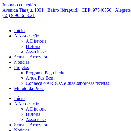
Ir para o conteúdo
Avenida Tiarajú, 1001 - Bairro Ibirapuitã - CEP: 97546550 - Alegret
(55) 9 9686-5621
Início
A Associação
A Diretoria
História
Associe-se
Semana Arrozeira
Notícias
Projetos
Programa Paga Pedra
Arroz Faz Bem
Conheça o ARROZ e suas saborosas receitas
Minuto da Prosa
Início
A Associação
A Diretoria
História
Associe-se
Semana Arrozeira
Notícias