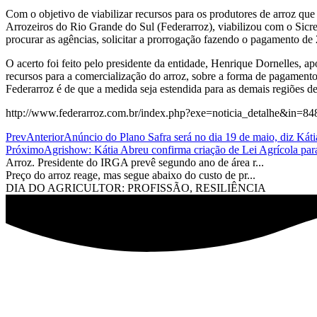
Com o objetivo de viabilizar recursos para os produtores de arroz que
Arrozeiros do Rio Grande do Sul (Federarroz), viabilizou com o Sic
procurar as agências, solicitar a prorrogação fazendo o pagamento de
O acerto foi feito pelo presidente da entidade, Henrique Dornelles, 
recursos para a comercialização do arroz, sobre a forma de pagamento
Federarroz é de que a medida seja estendida para as demais regiões de 
http://www.federarroz.com.br/index.php?exe=noticia_detalhe&in=84
Prev
Anterior
Anúncio do Plano Safra será no dia 19 de maio, diz Kát
Próximo
Agrishow: Kátia Abreu confirma criação de Lei Agrícola para
Arroz. Presidente do IRGA prevê segundo ano de área r...
Preço do arroz reage, mas segue abaixo do custo de pr...
DIA DO AGRICULTOR: PROFISSÃO, RESILIÊNCIA