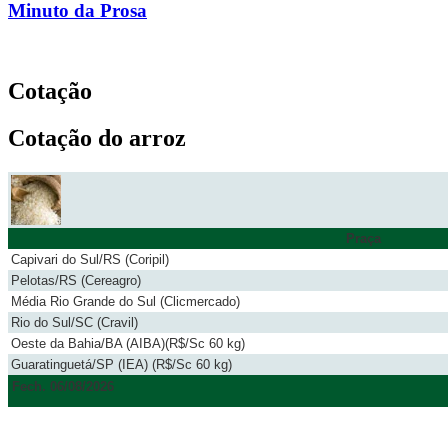
Minuto da Prosa
Cotação
Cotação do arroz
Praça
Capivari do Sul/RS (Coripil)
Pelotas/RS (Cereagro)
Média Rio Grande do Sul (Clicmercado)
Rio do Sul/SC (Cravil)
Oeste da Bahia/BA (AIBA)(R$/Sc 60 kg)
Guaratinguetá/SP (IEA) (R$/Sc 60 kg)
Fech. 06/08/2026