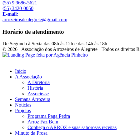
(55) 9 9686-5621
(55) 3420-0050
E-mail:
arrozeirosdealegrete@gmail.com
Horário de atendimento
De Segunda à Sexta das 08h às 12h e das 14h às 18h
© 2026 - Associação dos Arrozeiros de Alegrete - Todos os direitos 
Início
A Associação
A Diretoria
História
Associe-se
Semana Arrozeira
Notícias
Projetos
Programa Paga Pedra
Arroz Faz Bem
Conheça o ARROZ e suas saborosas receitas
Minuto da Prosa