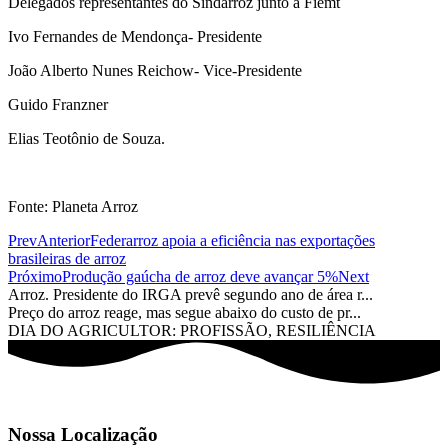
Delegados representantes do Sindarroz junto à Fiemt
Ivo Fernandes de Mendonça- Presidente
João Alberto Nunes Reichow- Vice-Presidente
Guido Franzner
Elias Teotônio de Souza.
Fonte: Planeta Arroz
Prev
Anterior
Federarroz apoia a eficiência nas exportações
brasileiras de arroz
Próximo
Produção gaúcha de arroz deve avançar 5%
Next
Arroz. Presidente do IRGA prevê segundo ano de área r...
Preço do arroz reage, mas segue abaixo do custo de pr...
DIA DO AGRICULTOR: PROFISSÃO, RESILIÊNCIA
Nossa Localização