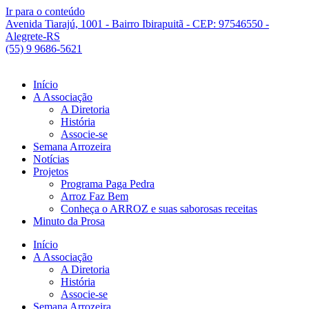
Ir para o conteúdo
Avenida Tiarajú, 1001 - Bairro Ibirapuitã - CEP: 97546550 -
Alegrete-RS
(55) 9 9686-5621
Início
A Associação
A Diretoria
História
Associe-se
Semana Arrozeira
Notícias
Projetos
Programa Paga Pedra
Arroz Faz Bem
Conheça o ARROZ e suas saborosas receitas
Minuto da Prosa
Início
A Associação
A Diretoria
História
Associe-se
Semana Arrozeira