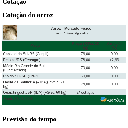
Cotação
Cotação do arroz
Arroz - Mercado Físico
Fonte: Notícias Agrícolas
Preço (R$/sc 50
Variação
Praça
kg)
(%)
Capivari do Sul/RS (Coripil)
76,00
0,00
Pelotas/RS (Cereagro)
78,00
+2,63
Média Rio Grande do Sul
70,00
0,00
(Clicmercado)
Rio do Sul/SC (Cravil)
60,00
0,00
Oeste da Bahia/BA (AIBA)(R$/Sc 60
74,00
0,00
kg)
Guaratinguetá/SP (IEA) (R$/Sc 60 kg)
s/ cotação
-
Fech. 07/08/2026
Previsão do tempo