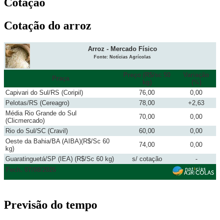
Cotação
Cotação do arroz
Arroz - Mercado Físico
Fonte: Notícias Agrícolas
Preço (R$/sc 50
Variação
Praça
kg)
(%)
Capivari do Sul/RS (Coripil)
76,00
0,00
Pelotas/RS (Cereagro)
78,00
+2,63
Média Rio Grande do Sul
70,00
0,00
(Clicmercado)
Rio do Sul/SC (Cravil)
60,00
0,00
Oeste da Bahia/BA (AIBA)(R$/Sc 60
74,00
0,00
kg)
Guaratinguetá/SP (IEA) (R$/Sc 60 kg)
s/ cotação
-
Fech. 07/08/2026
Previsão do tempo