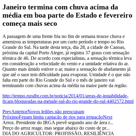
Janeiro termina com chuva acima da
média em boa parte do Estado e fevereiro
começa mais seco
A passagem de uma frente fria no fim de semana trouxe chuva e
amenizou as temperaturas por um curto período e tempo no Rio
Grande do Sul. Na tarde desta terça, dia 28, a cidade de Canoas,
próxima da capital Porto Alegre, já registra 37 graus com sensação
térmica de 46. De acordo com especialistas, a sensação térmica leva
em consideração a velocidade do vento e a umidade relativa do ar.
Quanto mais úmido estiver o ar, maior a sensação de abafamento já
que até o suor tem dificuldade para evaporar. Umidade é o que não
falta em parte do Rio Grande do Sul e o mês de janeiro vai
terminando com chuvas acima da média na maior parte da região.
http://tempo.ruralbr.com.br/noticia/2014/01/areas-de-instabilidade-
ficam-bloqueadas-na-metade-sul-do-rio-grande-do-sul-4402572.html
Prev
Anterior
Novos leilões não preocupam
Próximo
Fepam limita captação de rios para irrigação
Next
Arroz. Presidente do IRGA prevê segundo ano de área r...
Preço do arroz reage, mas segue abaixo do custo de pr...
DIA DO AGRICULTOR: PROFISSÃO, RESILIÊNCIA