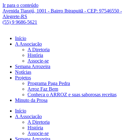
Ir para o conteúdo
Avenida Tiarajú, 1001 - Bairro Ibirapuitã - CEP: 97546550 -
Alegrete-RS
(55) 9 9686-5621
Início
A Associação
A Diretoria
História
Associe-se
Semana Arrozeira
Notícias
Projetos
Programa Paga Pedra
Arroz Faz Bem
Conheça o ARROZ e suas saborosas receitas
Minuto da Prosa
Início
A Associação
A Diretoria
História
Associe-se
Semana Arrozeira