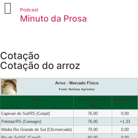
Podcast
Minuto da Prosa
Cotação
Cotação do arroz
Arroz - Mercado Físico
Fonte: Notícias Agrícolas
Praça
Preço (R$/sc 50
Variação (%)
kg)
Capivari do Sul/RS (Coripil)
76,00
0,00
Pelotas/RS (Cereagro)
76,00
+1,33
Média Rio Grande do Sul (Clicmercado)
70,00
0,00
Rio do Sul/SC (Cravil)
60,00
0,00