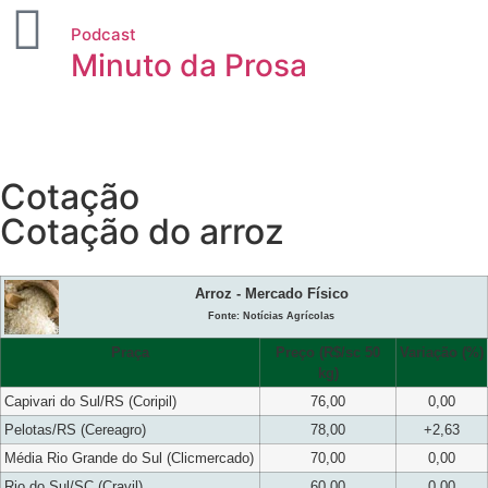
Podcast
Minuto da Prosa
Cotação
Cotação do arroz
Arroz - Mercado Físico
Fonte: Notícias Agrícolas
Praça
Preço (R$/sc 50
Variação (%)
kg)
Capivari do Sul/RS (Coripil)
76,00
0,00
Pelotas/RS (Cereagro)
78,00
+2,63
Média Rio Grande do Sul (Clicmercado)
70,00
0,00
Rio do Sul/SC (Cravil)
60,00
0,00