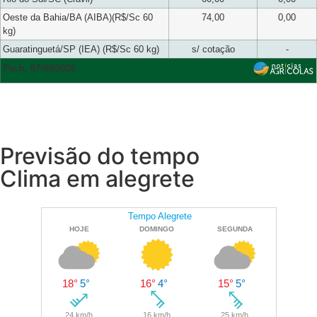
Oeste da Bahia/BA (AIBA)(R$/Sc 60
74,00
0,00
kg)
Guaratinguetá/SP (IEA) (R$/Sc 60 kg)
s/ cotação
-
Fech. 07/08/2026
Previsão do tempo
Clima em alegrete