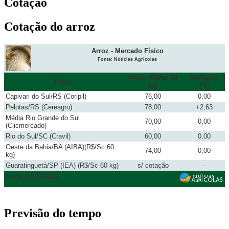
Cotação
Cotação do arroz
Arroz - Mercado Físico
Fonte: Notícias Agrícolas
Preço (R$/sc 50
Variação
Praça
kg)
(%)
Capivari do Sul/RS (Coripil)
76,00
0,00
Pelotas/RS (Cereagro)
78,00
+2,63
Média Rio Grande do Sul
70,00
0,00
(Clicmercado)
Rio do Sul/SC (Cravil)
60,00
0,00
Oeste da Bahia/BA (AIBA)(R$/Sc 60
74,00
0,00
kg)
Guaratinguetá/SP (IEA) (R$/Sc 60 kg)
s/ cotação
-
Fech. 07/08/2026
Previsão do tempo