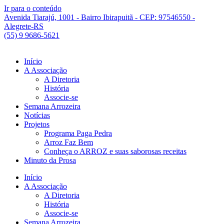
Ir para o conteúdo
Avenida Tiarajú, 1001 - Bairro Ibirapuitã - CEP: 97546550 -
Alegrete-RS
(55) 9 9686-5621
Início
A Associação
A Diretoria
História
Associe-se
Semana Arrozeira
Notícias
Projetos
Programa Paga Pedra
Arroz Faz Bem
Conheça o ARROZ e suas saborosas receitas
Minuto da Prosa
Início
A Associação
A Diretoria
História
Associe-se
Semana Arrozeira