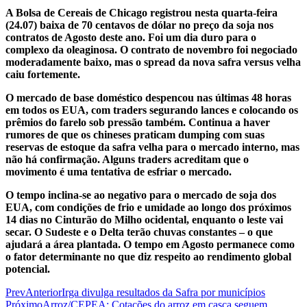
A Bolsa de Cereais de Chicago registrou nesta quarta-feira
(24.07) baixa de 70 centavos de dólar no preço da soja nos
contratos de Agosto deste ano. Foi um dia duro para o
complexo da oleaginosa. O contrato de novembro foi negociado
moderadamente baixo, mas o spread da nova safra versus velha
caiu fortemente.
O mercado de base doméstico despencou nas últimas 48 horas
em todos os EUA, com traders segurando lances e colocando os
prêmios do farelo sob pressão também. Continua a haver
rumores de que os chineses praticam dumping com suas
reservas de estoque da safra velha para o mercado interno, mas
não há confirmação. Alguns traders acreditam que o
movimento é uma tentativa de esfriar o mercado.
O tempo inclina-se ao negativo para o mercado de soja dos
EUA, com condições de frio e umidade ao longo dos próximos
14 dias no Cinturão do Milho ocidental, enquanto o leste vai
secar. O Sudeste e o Delta terão chuvas constantes – o que
ajudará a área plantada. O tempo em Agosto permanece como
o fator determinante no que diz respeito ao rendimento global
potencial.
Prev
Anterior
Irga divulga resultados da Safra por municípios
Próximo
Arroz/CEPEA: Cotações do arroz em casca seguem