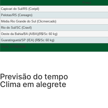
Praça
Capivari do Sul/RS (Coripil)
Pelotas/RS (Cereagro)
Média Rio Grande do Sul (Clicmercado)
Rio do Sul/SC (Cravil)
Oeste da Bahia/BA (AIBA)(R$/Sc 60 kg)
Guaratinguetá/SP (IEA) (R$/Sc 60 kg)
Fech. 07/08/2026
Previsão do tempo
Clima em alegrete