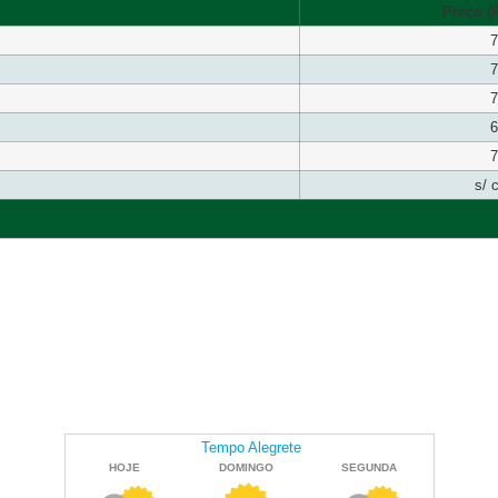
Preço (R
7
7
7
6
7
s/ 