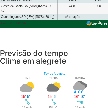
Oeste da Bahia/BA (AIBA)(R$/Sc 60
74,00
0,00
kg)
Guaratinguetá/SP (IEA) (R$/Sc 60 kg)
s/ cotação
-
Fech. 07/08/2026
Previsão do tempo
Clima em alegrete