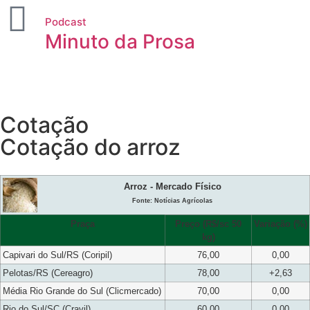
Podcast
Minuto da Prosa
Cotação
Cotação do arroz
Arroz - Mercado Físico
Fonte: Notícias Agrícolas
Praça
Preço (R$/sc 50
Variação (%)
kg)
Capivari do Sul/RS (Coripil)
76,00
0,00
Pelotas/RS (Cereagro)
78,00
+2,63
Média Rio Grande do Sul (Clicmercado)
70,00
0,00
Rio do Sul/SC (Cravil)
60,00
0,00