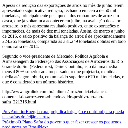
Apesar da redução das exportações de arroz no mês de junho terem
apresentado significativa redução, fechando em cerca de 50 mil
toneladas, principalmente pela queda dos embarques de arroz em
casca, que já voltaram a acontecer em julho, na avaliação do setor
arrozeiro, o mês apresenta resultado positivo, entre exportações e
importações, de mais de dez mil toneladas. Assim, de março a junho
de 2015, o saldo positivo da balança do arroz é de aproximadamente
224.265 toneladas, comparada às 381.249 toneladas obtidas em todo
o ano safra de 2014.
Segundo o vice-presidente de Mercado, Política Agrícola e
Armazenagem da Federação das Associações de Arrozeiros do Rio
Grande do Sul (Federarroz), Daire Coutinho, isto dá uma média
mensal 80% superior ao ano passado, o que projetaria, mantida a
média até agora obtida, em um saldo superior a 670 mil toneladas, o
que é considerado um número histórico.
http://www.agrolink.com.br/culturas/arroz/noticia/balanca-
comercial-do-arroz-vem-obtendo-saldo-positivo-no-ano-
safra_221316.html
Prev
Anterior
Energia cara prejudica irrigação e contribui para queda
nas safras de feijão e arroz
Próximo
O Plano Safra do governo quer fazer crescer os pequenos
produtores no Brasil
Next