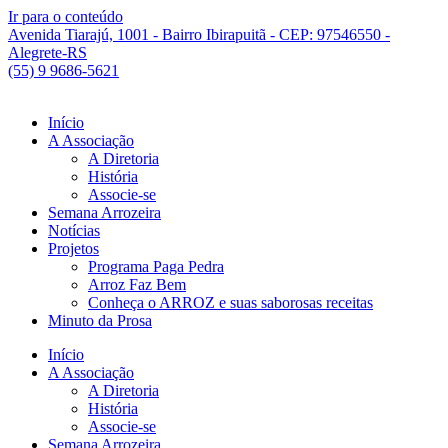
Ir para o conteúdo
Avenida Tiarajú, 1001 - Bairro Ibirapuitã - CEP: 97546550 -
Alegrete-RS
(55) 9 9686-5621
Início
A Associação
A Diretoria
História
Associe-se
Semana Arrozeira
Notícias
Projetos
Programa Paga Pedra
Arroz Faz Bem
Conheça o ARROZ e suas saborosas receitas
Minuto da Prosa
Início
A Associação
A Diretoria
História
Associe-se
Semana Arrozeira