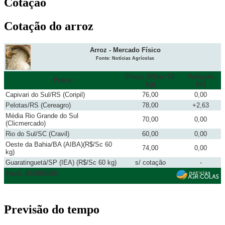
Cotação
Cotação do arroz
Arroz - Mercado Físico
Fonte: Notícias Agrícolas
Preço (R$/sc 50
Variação
Praça
kg)
(%)
Capivari do Sul/RS (Coripil)
76,00
0,00
Pelotas/RS (Cereagro)
78,00
+2,63
Média Rio Grande do Sul
70,00
0,00
(Clicmercado)
Rio do Sul/SC (Cravil)
60,00
0,00
Oeste da Bahia/BA (AIBA)(R$/Sc 60
74,00
0,00
kg)
Guaratinguetá/SP (IEA) (R$/Sc 60 kg)
s/ cotação
-
Fech. 07/08/2026
Previsão do tempo