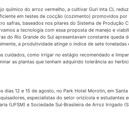
ejo químico do arroz vermelho, a cultivar Guri Inta CL red
ficiente em testes de cocção (cozimento) promovidos por 
ro safras, baseados nos pilares do Sistema de Produção Cle
ervamos a tecnologia com essa proposta de manejo e viabi
uras do Rio Grande do Sul apresentavam constante queda d
mente, a produtividade atinge o índice de sete toneladas
guns cuidados, como irrigar no estágio recomendado e limpa
iminar as plantas que tenham adquirido tolerância ao herbi
 os dias 12 e 15 de agosto, no Park Hotel Morotin, em Sant
quisadores, especialistas do setor orizícola e estudantes 
ia (UFSM) e Sociedade Sul-Brasileira de Arroz Irrigado (S