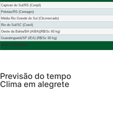
Capivari do Sul/RS (Coripil)
Pelotas/RS (Cereagro)
Média Rio Grande do Sul (Clicmercado)
Rio do Sul/SC (Cravil)
Oeste da Bahia/BA (AIBA)(R$/Sc 60 kg)
Guaratinguetá/SP (IEA) (R$/Sc 60 kg)
Fech. 07/08/2026
Previsão do tempo
Clima em alegrete