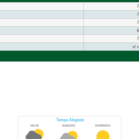
7
7
7
6
7
s/ 