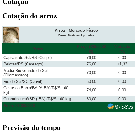
Cotação
Cotação do arroz
Arroz - Mercado Físico
Fonte: Notícias Agrícolas
Preço (R$/sc 50
Variação
Praça
kg)
(%)
Capivari do Sul/RS (Coripil)
76,00
0,00
Pelotas/RS (Cereagro)
76,00
+1,33
Média Rio Grande do Sul
70,00
0,00
(Clicmercado)
Rio do Sul/SC (Cravil)
60,00
0,00
Oeste da Bahia/BA (AIBA)(R$/Sc 60
74,00
0,00
kg)
Guaratinguetá/SP (IEA) (R$/Sc 60 kg)
80,00
0,00
Fech. 06/08/2026
Previsão do tempo