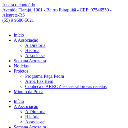
Ir para o conteúdo
Avenida Tiarajú, 1001 - Bairro Ibirapuitã - CEP: 97546550 -
Alegrete-RS
(55) 9 9686-5621
Início
A Associação
A Diretoria
História
Associe-se
Semana Arrozeira
Notícias
Projetos
Programa Paga Pedra
Arroz Faz Bem
Conheça o ARROZ e suas saborosas receitas
Minuto da Prosa
Início
A Associação
A Diretoria
História
Associe-se
Semana Arrozeira