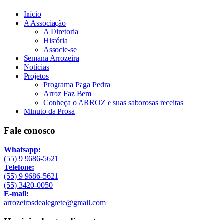
Início
A Associação
A Diretoria
História
Associe-se
Semana Arrozeira
Notícias
Projetos
Programa Paga Pedra
Arroz Faz Bem
Conheça o ARROZ e suas saborosas receitas
Minuto da Prosa
Fale conosco
Whatsapp:
(55) 9 9686-5621
Telefone:
(55) 9 9686-5621
(55) 3420-0050
E-mail:
arrozeirosdealegrete@gmail.com