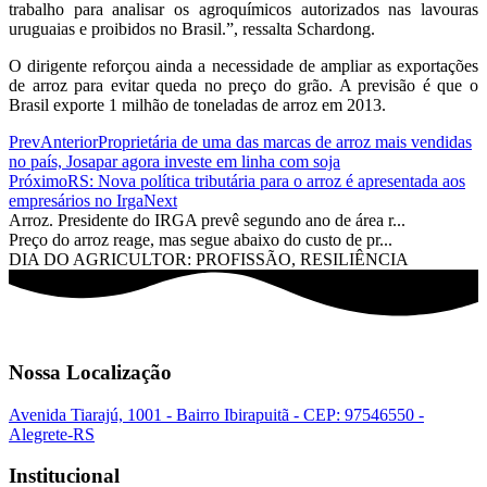
trabalho para analisar os agroquímicos autorizados nas lavouras
uruguaias e proibidos no Brasil.”, ressalta Schardong.
O dirigente reforçou ainda a necessidade de ampliar as exportações
de arroz para evitar queda no preço do grão. A previsão é que o
Brasil exporte 1 milhão de toneladas de arroz em 2013.
Prev
Anterior
Proprietária de uma das marcas de arroz mais vendidas
no país, Josapar agora investe em linha com soja
Próximo
RS: Nova política tributária para o arroz é apresentada aos
empresários no Irga
Next
Arroz. Presidente do IRGA prevê segundo ano de área r...
Preço do arroz reage, mas segue abaixo do custo de pr...
DIA DO AGRICULTOR: PROFISSÃO, RESILIÊNCIA
Nossa Localização
Avenida Tiarajú, 1001 - Bairro Ibirapuitã - CEP: 97546550 -
Alegrete-RS
Institucional