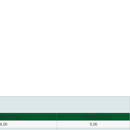
$/sc 50 kg)
Variação (%)
6,00
0,00