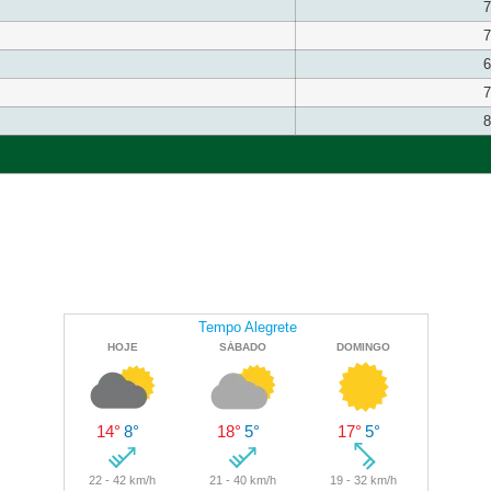
7
7
6
7
8