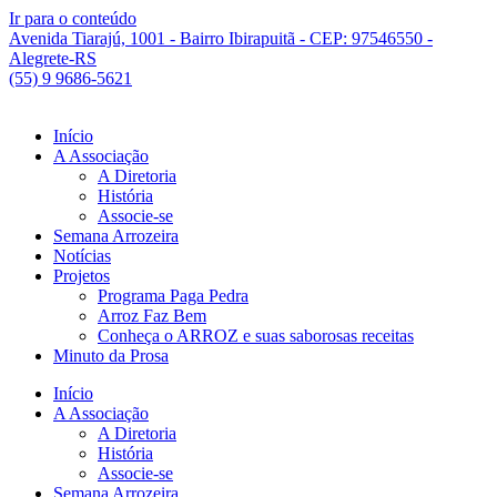
Ir para o conteúdo
Avenida Tiarajú, 1001 - Bairro Ibirapuitã - CEP: 97546550 -
Alegrete-RS
(55) 9 9686-5621
Início
A Associação
A Diretoria
História
Associe-se
Semana Arrozeira
Notícias
Projetos
Programa Paga Pedra
Arroz Faz Bem
Conheça o ARROZ e suas saborosas receitas
Minuto da Prosa
Início
A Associação
A Diretoria
História
Associe-se
Semana Arrozeira