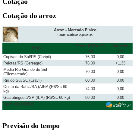
Cotação
Cotação do arroz
Arroz - Mercado Físico
Fonte: Notícias Agrícolas
Preço (R$/sc 50
Variação
Praça
kg)
(%)
Capivari do Sul/RS (Coripil)
76,00
0,00
Pelotas/RS (Cereagro)
76,00
+1,33
Média Rio Grande do Sul
70,00
0,00
(Clicmercado)
Rio do Sul/SC (Cravil)
60,00
0,00
Oeste da Bahia/BA (AIBA)(R$/Sc 60
74,00
0,00
kg)
Guaratinguetá/SP (IEA) (R$/Sc 60 kg)
80,00
0,00
Fech. 06/08/2026
Previsão do tempo