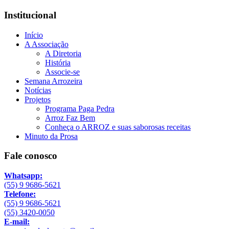
Institucional
Início
A Associação
A Diretoria
História
Associe-se
Semana Arrozeira
Notícias
Projetos
Programa Paga Pedra
Arroz Faz Bem
Conheça o ARROZ e suas saborosas receitas
Minuto da Prosa
Fale conosco
Whatsapp:
(55) 9 9686-5621
Telefone:
(55) 9 9686-5621
(55) 3420-0050
E-mail: