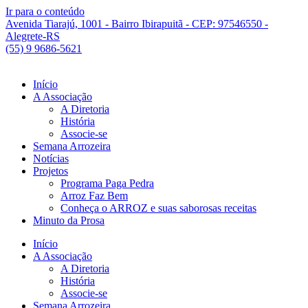
Ir para o conteúdo
Avenida Tiarajú, 1001 - Bairro Ibirapuitã - CEP: 97546550 -
Alegrete-RS
(55) 9 9686-5621
Início
A Associação
A Diretoria
História
Associe-se
Semana Arrozeira
Notícias
Projetos
Programa Paga Pedra
Arroz Faz Bem
Conheça o ARROZ e suas saborosas receitas
Minuto da Prosa
Início
A Associação
A Diretoria
História
Associe-se
Semana Arrozeira