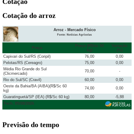
Cotação
Cotação do arroz
Arroz - Mercado Físico
Fonte: Notícias Agrícolas
Preço (R$/sc 50
Variação
Praça
kg)
(%)
Capivari do Sul/RS (Coripil)
76,00
0,00
Pelotas/RS (Cereagro)
75,00
0,00
Média Rio Grande do Sul
70,00
-
(Clicmercado)
Rio do Sul/SC (Cravil)
60,00
0,00
Oeste da Bahia/BA (AIBA)(R$/Sc 60
74,00
0,00
kg)
Guaratinguetá/SP (IEA) (R$/Sc 60 kg)
80,00
-5,88
Fech. 05/08/2026
Previsão do tempo