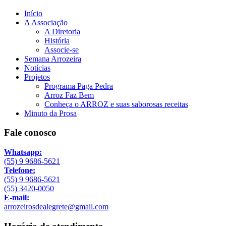
Início
A Associação
A Diretoria
História
Associe-se
Semana Arrozeira
Notícias
Projetos
Programa Paga Pedra
Arroz Faz Bem
Conheça o ARROZ e suas saborosas receitas
Minuto da Prosa
Fale conosco
Whatsapp:
(55) 9 9686-5621
Telefone:
(55) 9 9686-5621
(55) 3420-0050
E-mail:
arrozeirosdealegrete@gmail.com