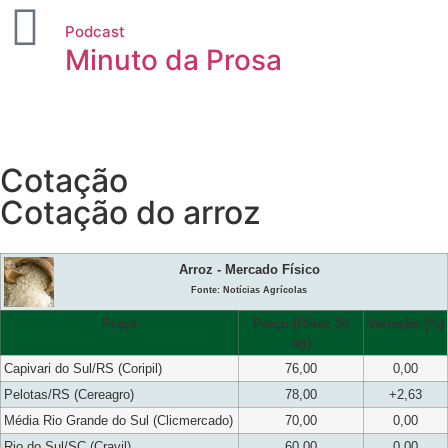
Podcast
Minuto da Prosa
Cotação
Cotação do arroz
Arroz - Mercado Físico
Fonte: Notícias Agrícolas
Praça
Preço (R$/sc 50
Variação (%)
kg)
Capivari do Sul/RS (Coripil)
76,00
0,00
Pelotas/RS (Cereagro)
78,00
+2,63
Média Rio Grande do Sul (Clicmercado)
70,00
0,00
Rio do Sul/SC (Cravil)
60,00
0,00