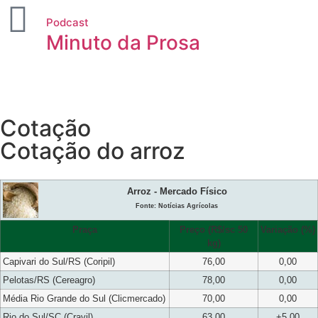
Podcast
Minuto da Prosa
Cotação
Cotação do arroz
Arroz - Mercado Físico
Fonte: Notícias Agrícolas
Praça
Preço (R$/sc 50
Variação (%)
kg)
Capivari do Sul/RS (Coripil)
76,00
0,00
Pelotas/RS (Cereagro)
78,00
0,00
Média Rio Grande do Sul (Clicmercado)
70,00
0,00
Rio do Sul/SC (Cravil)
63,00
+5,00