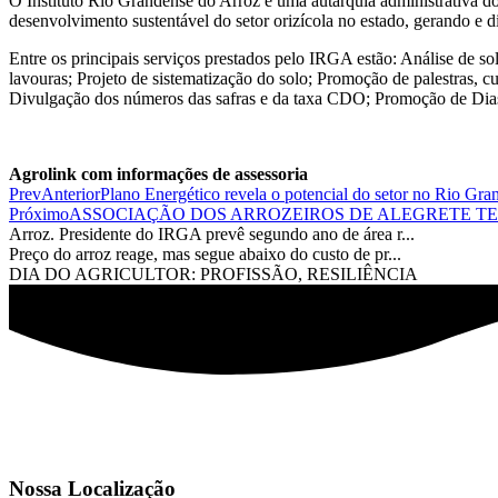
O Instituto Rio Grandense do Arroz é uma autarquia administrativa do
desenvolvimento sustentável do setor orizícola no estado, gerando e d
Entre os principais serviços prestados pelo IRGA estão: Análise de s
lavouras; Projeto de sistematização do solo; Promoção de palestras, c
Divulgação dos números das safras e da taxa CDO; Promoção de Dias
Agrolink com informações de assessoria
Prev
Anterior
Plano Energético revela o potencial do setor no Rio Gra
Próximo
ASSOCIAÇÃO DOS ARROZEIROS DE ALEGRETE T
Arroz. Presidente do IRGA prevê segundo ano de área r...
Preço do arroz reage, mas segue abaixo do custo de pr...
DIA DO AGRICULTOR: PROFISSÃO, RESILIÊNCIA
Nossa Localização