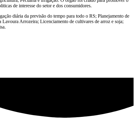
icultura, Pecuária e Irrigação. O órgão foi criado para promover o
iticas de interesse do setor e dos consumidores.
ulgação diária da previsão do tempo para todo o RS; Planejamento de
a Lavoura Arrozeira; Licenciamento de cultivares de arroz e soja;
sa.