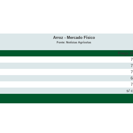
Arroz - Mercado Físico
Fonte: Notícias Agrícolas
Preço (R
7
7
7
6
7
s/ 