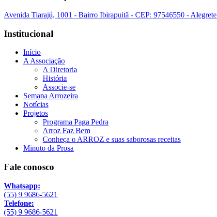
Avenida Tiarajú, 1001 - Bairro Ibirapuitã - CEP: 97546550 - Alegret
Institucional
Início
A Associação
A Diretoria
História
Associe-se
Semana Arrozeira
Notícias
Projetos
Programa Paga Pedra
Arroz Faz Bem
Conheça o ARROZ e suas saborosas receitas
Minuto da Prosa
Fale conosco
Whatsapp:
(55) 9 9686-5621
Telefone:
(55) 9 9686-5621