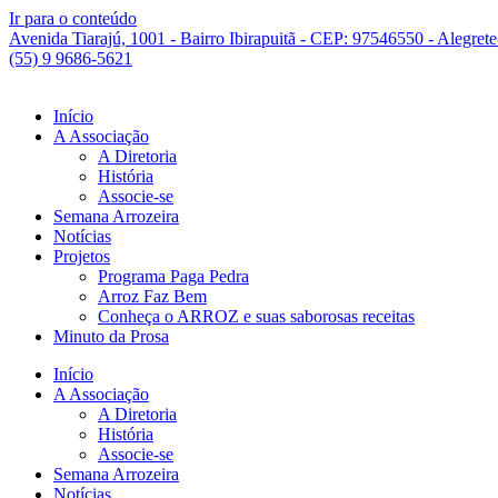
Ir para o conteúdo
Avenida Tiarajú, 1001 - Bairro Ibirapuitã - CEP: 97546550 - Alegret
(55) 9 9686-5621
Início
A Associação
A Diretoria
História
Associe-se
Semana Arrozeira
Notícias
Projetos
Programa Paga Pedra
Arroz Faz Bem
Conheça o ARROZ e suas saborosas receitas
Minuto da Prosa
Início
A Associação
A Diretoria
História
Associe-se
Semana Arrozeira
Notícias