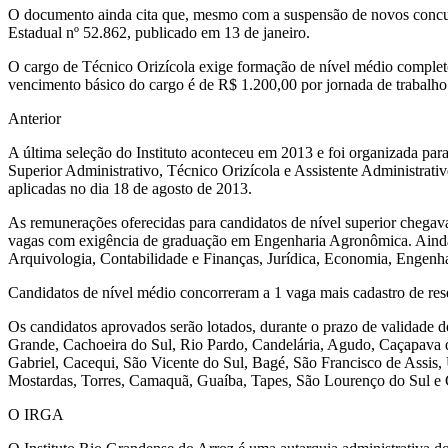
O documento ainda cita que, mesmo com a suspensão de novos concur
Estadual nº 52.862, publicado em 13 de janeiro.
O cargo de Técnico Orizícola exige formação de nível médio complet
vencimento básico do cargo é de R$ 1.200,00 por jornada de trabalho
Anterior
A última seleção do Instituto aconteceu em 2013 e foi organizada par
Superior Administrativo, Técnico Orizícola e Assistente Administra
aplicadas no dia 18 de agosto de 2013.
As remunerações oferecidas para candidatos de nível superior chegava
vagas com exigência de graduação em Engenharia Agronômica. Ainda p
Arquivologia, Contabilidade e Finanças, Jurídica, Economia, Engenh
Candidatos de nível médio concorreram a 1 vaga mais cadastro de res
Os candidatos aprovados serão lotados, durante o prazo de validade d
Grande, Cachoeira do Sul, Rio Pardo, Candelária, Agudo, Caçapava d
Gabriel, Cacequi, São Vicente do Sul, Bagé, São Francisco de Assis, 
Mostardas, Torres, Camaquã, Guaíba, Tapes, São Lourenço do Sul e
O IRGA