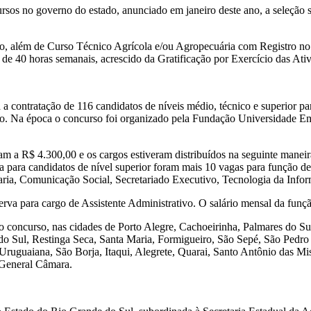
sos no governo do estado, anunciado em janeiro deste ano, a seleção
o, além de Curso Técnico Agrícola e/ou Agropecuária com Registro no
 de 40 horas semanais, acrescido da Gratificação por Exercício das A
a a contratação de 116 candidatos de níveis médio, técnico e superior 
tivo. Na época o concurso foi organizado pela Fundação Universidade
m a R$ 4.300,00 e os cargos estiveram distribuídos na seguinte maneir
ara candidatos de nível superior foram mais 10 vagas para função de 
aria, Comunicação Social, Secretariado Executivo, Tecnologia da Info
erva para cargo de Assistente Administrativo. O salário mensal da fun
o concurso, nas cidades de Porto Alegre, Cachoeirinha, Palmares do Sul
o Sul, Restinga Seca, Santa Maria, Formigueiro, São Sepé, São Pedro
Uruguaiana, São Borja, Itaqui, Alegrete, Quarai, Santo Antônio das Mi
 General Câmara.