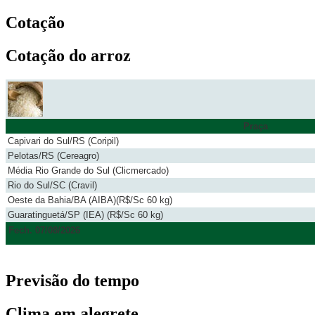
Cotação
Cotação do arroz
Praça
Capivari do Sul/RS (Coripil)
Pelotas/RS (Cereagro)
Média Rio Grande do Sul (Clicmercado)
Rio do Sul/SC (Cravil)
Oeste da Bahia/BA (AIBA)(R$/Sc 60 kg)
Guaratinguetá/SP (IEA) (R$/Sc 60 kg)
Fech. 07/08/2026
Previsão do tempo
Clima em alegrete