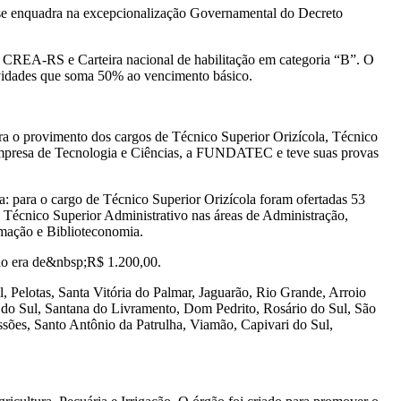
 se enquadra na excepcionalização Governamental do Decreto
 CREA-RS e Carteira nacional de habilitação em categoria “B”. O
tividades que soma 50% ao vencimento básico.
para o provimento dos cargos de Técnico Superior Orizícola, Técnico
 Empresa de Tecnologia e Ciências, a FUNDATEC e teve suas provas
a: para o cargo de Técnico Superior Orizícola foram ofertadas 53
Técnico Superior Administrativo nas áreas de Administração,
rmação e Biblioteconomia.
ção era de&nbsp;R$ 1.200,00.
, Pelotas, Santa Vitória do Palmar, Jaguarão, Rio Grande, Arroio
 do Sul, Santana do Livramento, Dom Pedrito, Rosário do Sul, São
ssões, Santo Antônio da Patrulha, Viamão, Capivari do Sul,