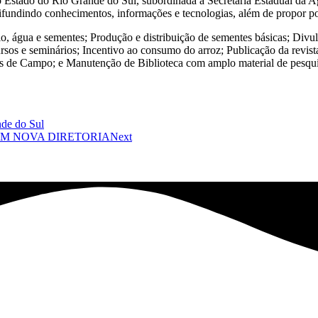
 Estado do Rio Grande do Sul, subordinada à Secretaria Estadual da Agr
ifundindo conhecimentos, informações e tecnologias, além de propor pol
olo, água e sementes; Produção e distribuição de sementes básicas; Div
ursos e seminários; Incentivo ao consumo do arroz; Publicação da revist
 de Campo; e Manutenção de Biblioteca com amplo material de pesqui
nde do Sul
EM NOVA DIRETORIA
Next