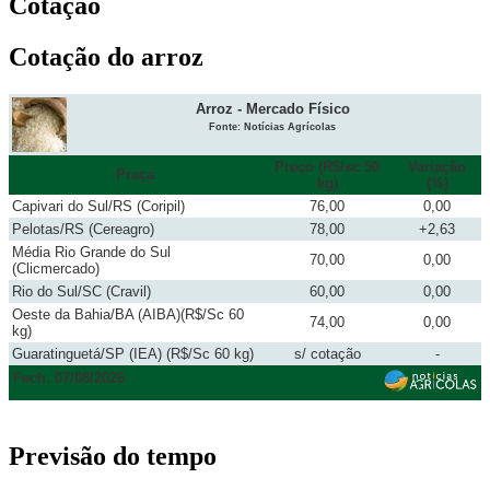
Cotação
Cotação do arroz
Arroz - Mercado Físico
Fonte: Notícias Agrícolas
Preço (R$/sc 50
Variação
Praça
kg)
(%)
Capivari do Sul/RS (Coripil)
76,00
0,00
Pelotas/RS (Cereagro)
78,00
+2,63
Média Rio Grande do Sul
70,00
0,00
(Clicmercado)
Rio do Sul/SC (Cravil)
60,00
0,00
Oeste da Bahia/BA (AIBA)(R$/Sc 60
74,00
0,00
kg)
Guaratinguetá/SP (IEA) (R$/Sc 60 kg)
s/ cotação
-
Fech. 07/08/2026
Previsão do tempo