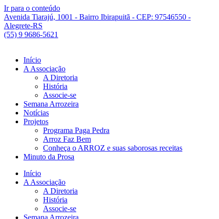
Ir para o conteúdo
Avenida Tiarajú, 1001 - Bairro Ibirapuitã - CEP: 97546550 -
Alegrete-RS
(55) 9 9686-5621
Início
A Associação
A Diretoria
História
Associe-se
Semana Arrozeira
Notícias
Projetos
Programa Paga Pedra
Arroz Faz Bem
Conheça o ARROZ e suas saborosas receitas
Minuto da Prosa
Início
A Associação
A Diretoria
História
Associe-se
Semana Arrozeira