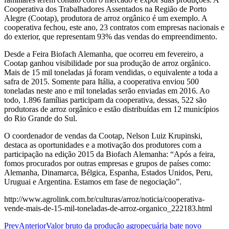
Cooperativa dos Trabalhadores Assentados na Região de Porto
Alegre (Cootap), produtora de arroz orgânico é um exemplo. A
cooperativa fechou, este ano, 23 contratos com empresas nacionais e
do exterior, que representam 93% das vendas do empreendimento.
Desde a Feira Biofach Alemanha, que ocorreu em fevereiro, a
Cootap ganhou visibilidade por sua produção de arroz orgânico.
Mais de 15 mil toneladas já foram vendidas, o equivalente a toda a
safra de 2015. Somente para Itália, a cooperativa enviou 500
toneladas neste ano e mil toneladas serão enviadas em 2016. Ao
todo, 1.896 famílias participam da cooperativa, dessas, 522 são
produtoras de arroz orgânico e estão distribuídas em 12 municípios
do Rio Grande do Sul.
O coordenador de vendas da Cootap, Nelson Luiz Krupinski,
destaca as oportunidades e a motivação dos produtores com a
participação na edição 2015 da Biofach Alemanha: “Após a feira,
fomos procurados por outras empresas e grupos de países como:
Alemanha, Dinamarca, Bélgica, Espanha, Estados Unidos, Peru,
Uruguai e Argentina. Estamos em fase de negociação”.
http://www.agrolink.com.br/culturas/arroz/noticia/cooperativa-
vende-mais-de-15-mil-toneladas-de-arroz-organico_222183.html
Prev
Anterior
Valor bruto da produção agropecuária bate novo