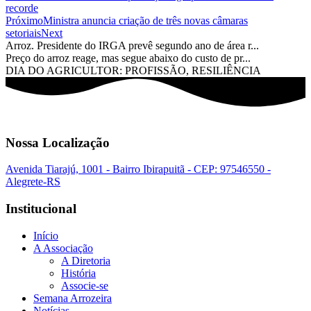
recorde
Próximo
Ministra anuncia criação de três novas câmaras
setoriais
Next
Arroz. Presidente do IRGA prevê segundo ano de área r...
Preço do arroz reage, mas segue abaixo do custo de pr...
DIA DO AGRICULTOR: PROFISSÃO, RESILIÊNCIA
Nossa Localização
Avenida Tiarajú, 1001 - Bairro Ibirapuitã - CEP: 97546550 -
Alegrete-RS
Institucional
Início
A Associação
A Diretoria
História
Associe-se
Semana Arrozeira
Notícias