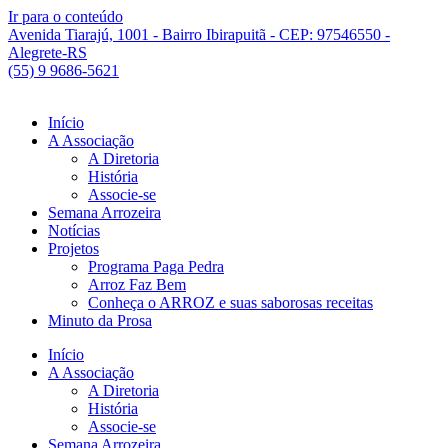
Ir para o conteúdo
Avenida Tiarajú, 1001 - Bairro Ibirapuitã - CEP: 97546550 -
Alegrete-RS
(55) 9 9686-5621
Início
A Associação
A Diretoria
História
Associe-se
Semana Arrozeira
Notícias
Projetos
Programa Paga Pedra
Arroz Faz Bem
Conheça o ARROZ e suas saborosas receitas
Minuto da Prosa
Início
A Associação
A Diretoria
História
Associe-se
Semana Arrozeira