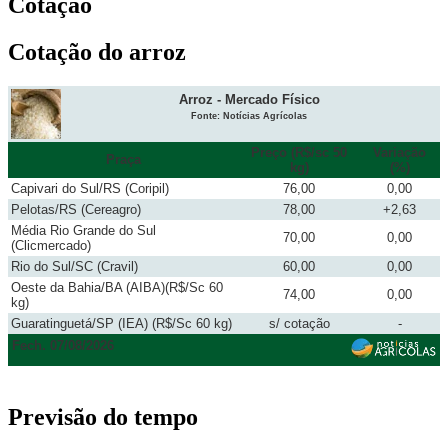
Cotação
Cotação do arroz
Arroz - Mercado Físico
Fonte: Notícias Agrícolas
Preço (R$/sc 50
Variação
Praça
kg)
(%)
Capivari do Sul/RS (Coripil)
76,00
0,00
Pelotas/RS (Cereagro)
78,00
+2,63
Média Rio Grande do Sul
70,00
0,00
(Clicmercado)
Rio do Sul/SC (Cravil)
60,00
0,00
Oeste da Bahia/BA (AIBA)(R$/Sc 60
74,00
0,00
kg)
Guaratinguetá/SP (IEA) (R$/Sc 60 kg)
s/ cotação
-
Fech. 07/08/2026
Previsão do tempo