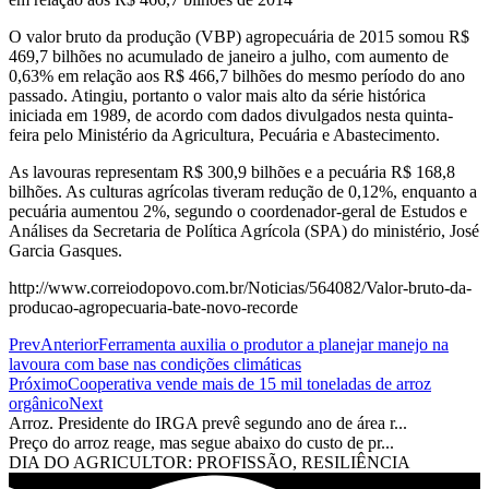
O valor bruto da produção (VBP) agropecuária de 2015 somou R$
469,7 bilhões no acumulado de janeiro a julho, com aumento de
0,63% em relação aos R$ 466,7 bilhões do mesmo período do ano
passado. Atingiu, portanto o valor mais alto da série histórica
iniciada em 1989, de acordo com dados divulgados nesta quinta-
feira pelo Ministério da Agricultura, Pecuária e Abastecimento.
As lavouras representam R$ 300,9 bilhões e a pecuária R$ 168,8
bilhões. As culturas agrícolas tiveram redução de 0,12%, enquanto a
pecuária aumentou 2%, segundo o coordenador-geral de Estudos e
Análises da Secretaria de Política Agrícola (SPA) do ministério, José
Garcia Gasques.
http://www.correiodopovo.com.br/Noticias/564082/Valor-bruto-da-
producao-agropecuaria-bate-novo-recorde
Prev
Anterior
Ferramenta auxilia o produtor a planejar manejo na
lavoura com base nas condições climáticas
Próximo
Cooperativa vende mais de 15 mil toneladas de arroz
orgânico
Next
Arroz. Presidente do IRGA prevê segundo ano de área r...
Preço do arroz reage, mas segue abaixo do custo de pr...
DIA DO AGRICULTOR: PROFISSÃO, RESILIÊNCIA