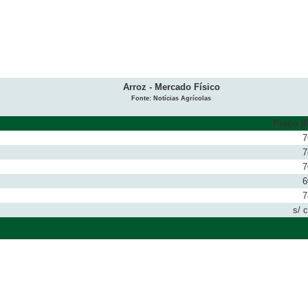
Arroz - Mercado Físico
Fonte: Notícias Agrícolas
Preço (R
7
7
7
6
7
s/ 