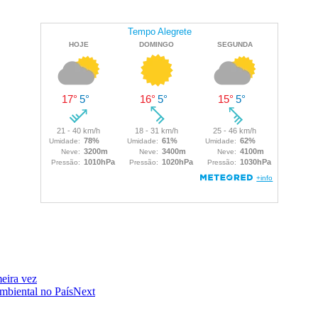
eira vez
biental no País
Next