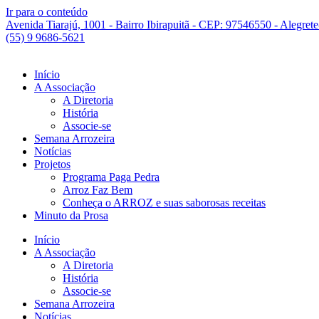
Ir para o conteúdo
Avenida Tiarajú, 1001 - Bairro Ibirapuitã - CEP: 97546550 - Alegret
(55) 9 9686-5621
Início
A Associação
A Diretoria
História
Associe-se
Semana Arrozeira
Notícias
Projetos
Programa Paga Pedra
Arroz Faz Bem
Conheça o ARROZ e suas saborosas receitas
Minuto da Prosa
Início
A Associação
A Diretoria
História
Associe-se
Semana Arrozeira
Notícias