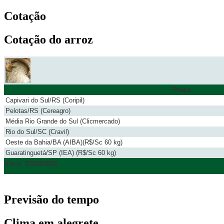
Cotação
Cotação do arroz
Praça
Capivari do Sul/RS (Coripil)
Pelotas/RS (Cereagro)
Média Rio Grande do Sul (Clicmercado)
Rio do Sul/SC (Cravil)
Oeste da Bahia/BA (AIBA)(R$/Sc 60 kg)
Guaratinguetá/SP (IEA) (R$/Sc 60 kg)
Fech. 07/08/2026
Previsão do tempo
Clima em alegrete