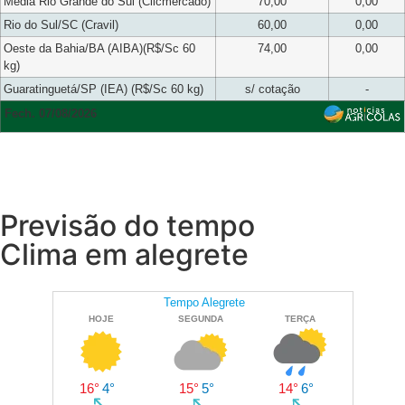
Média Rio Grande do Sul (Clicmercado)
70,00
0,00
Rio do Sul/SC (Cravil)
60,00
0,00
Oeste da Bahia/BA (AIBA)(R$/Sc 60
74,00
0,00
kg)
Guaratinguetá/SP (IEA) (R$/Sc 60 kg)
s/ cotação
-
Fech. 07/08/2026
Previsão do tempo
Clima em alegrete