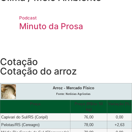
Podcast
Minuto da Prosa
Cotação
Cotação do arroz
Arroz - Mercado Físico
Fonte: Notícias Agrícolas
Praça
Preço (R$/sc 50
Variação (%)
kg)
Capivari do Sul/RS (Coripil)
76,00
0,00
Pelotas/RS (Cereagro)
78,00
+2,63