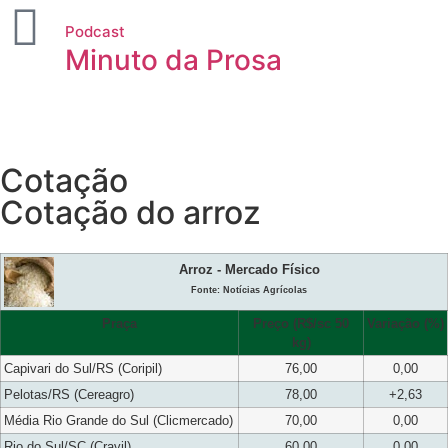
Podcast
Minuto da Prosa
Cotação
Cotação do arroz
Arroz - Mercado Físico
Fonte: Notícias Agrícolas
Praça
Preço (R$/sc 50
Variação (%)
kg)
Capivari do Sul/RS (Coripil)
76,00
0,00
Pelotas/RS (Cereagro)
78,00
+2,63
Média Rio Grande do Sul (Clicmercado)
70,00
0,00
Rio do Sul/SC (Cravil)
60,00
0,00