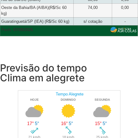
Oeste da Bahia/BA (AIBA)(R$/Sc 60
74,00
0,00
kg)
Guaratinguetá/SP (IEA) (R$/Sc 60 kg)
s/ cotação
-
Fech. 07/08/2026
Previsão do tempo
Clima em alegrete