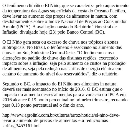
O fenômeno climático El Niño, que se caracteriza pelo aquecimento
da temperatura das águas superficiais da costa do Oceano Pacífico,
deve levar ao aumento dos preços de alimentos in natura, com
desdobramentos sobre o Índice Nacional de Preços ao Consumidor
Amplo (IPCA). A avaliação consta do Relatório Trimestral de
Inflação, divulgado hoje (23) pelo Banco Central (BC).
O El Niño gera seca ou excesso de chuva nos trópicos e zonas
subtropicais. No Brasil, o fenômeno é associado ao aumento das
chuvas no Sul, Sudeste e Centro-Oeste. “O fenômeno causa
alterações no padrão de chuva das distintas regiões, exercendo
impacto sobre a inflação, seja pelo aumento de custos na produção
de alimentos, seja pela redução nas tarifas de energia elétrica em
cenário de aumento do nível dos reservatórios”, diz o relatório.
Segundo o BC, o impacto do El Niño nos alimentos in natura
deverá ser mais acentuado no início de 2016. O BC estima que o
impacto do aumento desses alimentos para a variação do IPCA em
2016 alcance 0,19 ponto percentual no primeiro trimestre, recuando
para 0,13 ponto percentual até o fim do ano.
http://www.agrolink.com.br/culturas/arroz/noticia/el-nino-deve-
levar-a-aumento-de-precos-de-alimentos-e-a-reducao-nas-
tarifas_345316.html