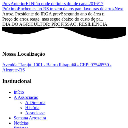
Prev
Anterior
El Niño pode definir safra de cana 2016/17
Próximo
Enchentes no RS trazem danos para lavouras de arroz
Next
Arroz. Presidente do IRGA prevê segundo ano de área r...
Preço do arroz reage, mas segue abaixo do custo de pr...
DIA DO AGRICULTOR: PROFISSÃO, RESILIÊNCIA
Nossa Localização
Avenida Tiarajú, 1001 - Bairro Ibirapuitã - CEP: 97546550 -
Alegrete-RS
Institucional
Início
A Associação
A Diretoria
História
Associe-se
Semana Arrozeira
Notícias