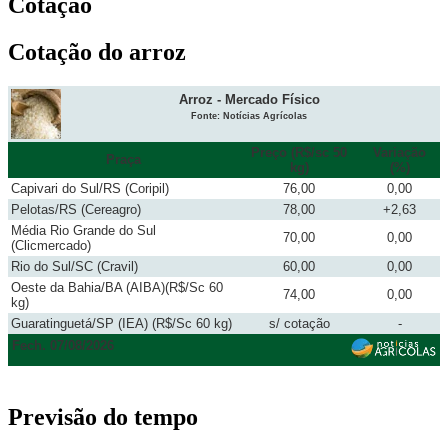
Cotação
Cotação do arroz
Arroz - Mercado Físico
Fonte: Notícias Agrícolas
Preço (R$/sc 50
Variação
Praça
kg)
(%)
Capivari do Sul/RS (Coripil)
76,00
0,00
Pelotas/RS (Cereagro)
78,00
+2,63
Média Rio Grande do Sul
70,00
0,00
(Clicmercado)
Rio do Sul/SC (Cravil)
60,00
0,00
Oeste da Bahia/BA (AIBA)(R$/Sc 60
74,00
0,00
kg)
Guaratinguetá/SP (IEA) (R$/Sc 60 kg)
s/ cotação
-
Fech. 07/08/2026
Previsão do tempo