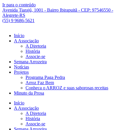
Ir para o conteúdo
Avenida Tiarajú, 1001 - Bairro Ibirapuitã - CEP: 97546550 -
Alegrete-RS
(55) 9 9686-5621
Início
A Associação
A Diretoria
História
Associe-se
Semana Arrozeira
Notícias
Projetos
Programa Paga Pedra
Arroz Faz Bem
Conheça o ARROZ e suas saborosas receitas
Minuto da Prosa
Início
A Associação
A Diretoria
História
Associe-se
Semana Arrozeira