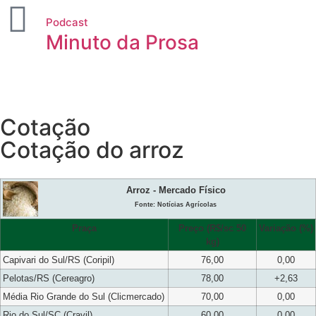
Podcast
Minuto da Prosa
Cotação
Cotação do arroz
Arroz - Mercado Físico
Fonte: Notícias Agrícolas
Praça
Preço (R$/sc 50
Variação (%)
kg)
Capivari do Sul/RS (Coripil)
76,00
0,00
Pelotas/RS (Cereagro)
78,00
+2,63
Média Rio Grande do Sul (Clicmercado)
70,00
0,00
Rio do Sul/SC (Cravil)
60,00
0,00