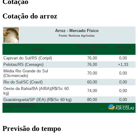
Cotação
Cotação do arroz
Arroz - Mercado Físico
Fonte: Notícias Agrícolas
Preço (R$/sc 50
Variação
Praça
kg)
(%)
Capivari do Sul/RS (Coripil)
76,00
0,00
Pelotas/RS (Cereagro)
76,00
+1,33
Média Rio Grande do Sul
70,00
0,00
(Clicmercado)
Rio do Sul/SC (Cravil)
60,00
0,00
Oeste da Bahia/BA (AIBA)(R$/Sc 60
74,00
0,00
kg)
Guaratinguetá/SP (IEA) (R$/Sc 60 kg)
80,00
0,00
Fech. 06/08/2026
Previsão do tempo