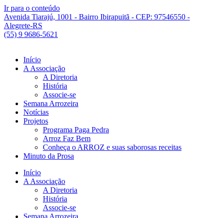
Ir para o conteúdo
Avenida Tiarajú, 1001 - Bairro Ibirapuitã - CEP: 97546550 -
Alegrete-RS
(55) 9 9686-5621
Início
A Associação
A Diretoria
História
Associe-se
Semana Arrozeira
Notícias
Projetos
Programa Paga Pedra
Arroz Faz Bem
Conheça o ARROZ e suas saborosas receitas
Minuto da Prosa
Início
A Associação
A Diretoria
História
Associe-se
Semana Arrozeira