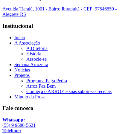
Avenida Tiarajú, 1001 - Bairro Ibirapuitã - CEP: 97546550 -
Alegrete-RS
Institucional
Início
A Associação
A Diretoria
História
Associe-se
Semana Arrozeira
Notícias
Projetos
Programa Paga Pedra
Arroz Faz Bem
Conheça o ARROZ e suas saborosas receitas
Minuto da Prosa
Fale conosco
Whatsapp:
(55) 9 9686-5621
Telefone: