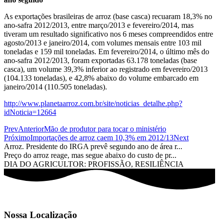
As exportações brasileiras de arroz (base casca) recuaram 18,3% no
ano-safra 2012/2013, entre março/2013 e fevereiro/2014, mas
tiveram um resultado significativo nos 6 meses compreendidos entre
agosto/2013 e janeiro/2014, com volumes mensais entre 103 mil
toneladas e 159 mil toneladas. Em fevereiro/2014, o último mês do
ano-safra 2012/2013, foram exportadas 63.178 toneladas (base
casca), um volume 39,3% inferior ao registrado em fevereiro/2013
(104.133 toneladas), e 42,8% abaixo do volume embarcado em
janeiro/2014 (110.505 toneladas).
http://www.planetaarroz.com.br/site/noticias_detalhe.php?
idNoticia=12664
Prev
Anterior
Mão de produtor para tocar o ministério
Próximo
Importações de arroz caem 10,3% em 2012/13
Next
Arroz. Presidente do IRGA prevê segundo ano de área r...
Preço do arroz reage, mas segue abaixo do custo de pr...
DIA DO AGRICULTOR: PROFISSÃO, RESILIÊNCIA
Nossa Localização