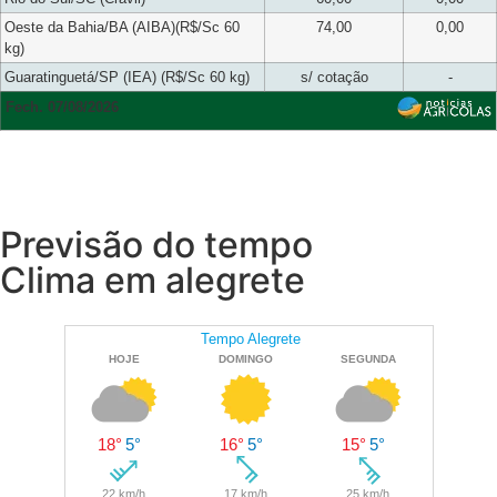
Oeste da Bahia/BA (AIBA)(R$/Sc 60
74,00
0,00
kg)
Guaratinguetá/SP (IEA) (R$/Sc 60 kg)
s/ cotação
-
Fech. 07/08/2026
Previsão do tempo
Clima em alegrete