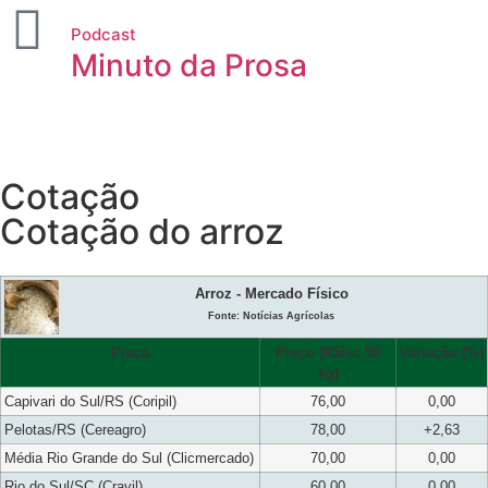
Podcast
Minuto da Prosa
Cotação
Cotação do arroz
Arroz - Mercado Físico
Fonte: Notícias Agrícolas
Praça
Preço (R$/sc 50
Variação (%)
kg)
Capivari do Sul/RS (Coripil)
76,00
0,00
Pelotas/RS (Cereagro)
78,00
+2,63
Média Rio Grande do Sul (Clicmercado)
70,00
0,00
Rio do Sul/SC (Cravil)
60,00
0,00