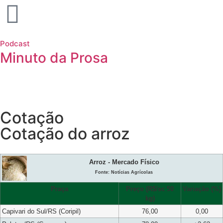
Podcast
Minuto da Prosa
Cotação
Cotação do arroz
Arroz - Mercado Físico
Fonte: Notícias Agrícolas
Praça
Preço (R$/sc 50
Variação (%)
kg)
Capivari do Sul/RS (Coripil)
76,00
0,00