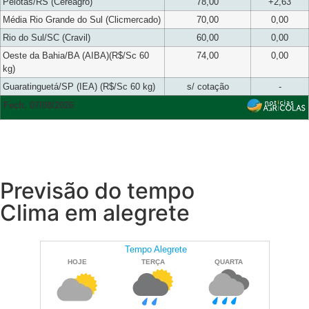
Pelotas/RS (Cereagro)
78,00
+2,63
Média Rio Grande do Sul (Clicmercado)
70,00
0,00
Rio do Sul/SC (Cravil)
60,00
0,00
Oeste da Bahia/BA (AIBA)(R$/Sc 60
74,00
0,00
kg)
Guaratinguetá/SP (IEA) (R$/Sc 60 kg)
s/ cotação
-
Fech. 07/08/2026
Previsão do tempo
Clima em alegrete