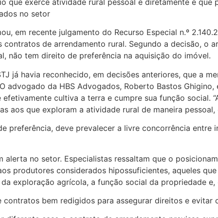
o que exerce atividade rural pessoal e diretamente é que 
ados no setor
irmou, em recente julgamento do Recurso Especial n.º 2.14
os contratos de arrendamento rural. Segundo a decisão, o 
al, não tem direito de preferência na aquisição do imóvel.
STJ já havia reconhecido, em decisões anteriores, que a m
. O advogado da HBS Advogados, Roberto Bastos Ghigino, e
e efetivamente cultiva a terra e cumpre sua função social. 
as aos que exploram a atividade rural de maneira pessoal, d
o de preferência, deve prevalecer a livre concorrência entr
 alerta no setor. Especialistas ressaltam que o posicionam
os produtores considerados hipossuficientes, aqueles que 
 da exploração agrícola, a função social da propriedade e, 
 contratos bem redigidos para assegurar direitos e evitar 