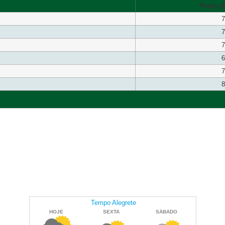
Preço (R
7
7
7
6
7
8