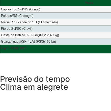
Praça
Capivari do Sul/RS (Coripil)
Pelotas/RS (Cereagro)
Média Rio Grande do Sul (Clicmercado)
Rio do Sul/SC (Cravil)
Oeste da Bahia/BA (AIBA)(R$/Sc 60 kg)
Guaratinguetá/SP (IEA) (R$/Sc 60 kg)
Fech. 06/08/2026
Previsão do tempo
Clima em alegrete