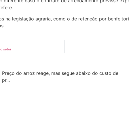
r diferente caso o contrato de arrendamento previsse expr
efere.
s na legislação agrária, como o de retenção por benfeito
as.
do setor
Preço do arroz reage, mas segue abaixo do custo de
pr...