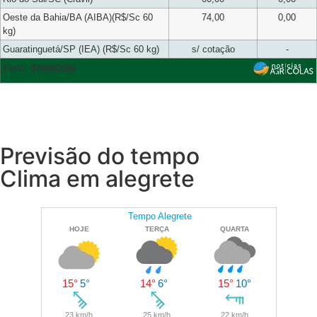
Oeste da Bahia/BA (AIBA)(R$/Sc 60
74,00
0,00
kg)
Guaratinguetá/SP (IEA) (R$/Sc 60 kg)
s/ cotação
-
Fech. 07/08/2026
Previsão do tempo
Clima em alegrete