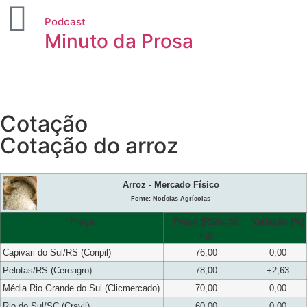
Podcast
Minuto da Prosa
Cotação
Cotação do arroz
Arroz - Mercado Físico
Fonte: Notícias Agrícolas
Praça
Preço (R$/sc 50
Variação (%)
kg)
Capivari do Sul/RS (Coripil)
76,00
0,00
Pelotas/RS (Cereagro)
78,00
+2,63
Média Rio Grande do Sul (Clicmercado)
70,00
0,00
Rio do Sul/SC (Cravil)
60,00
0,00