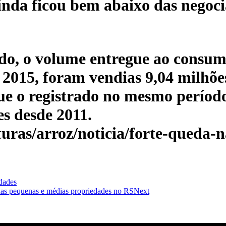
inda ficou bem abaixo das negoci
do, o volume entregue ao consum
2015, foram vendias 9,04 milhõe
ue o registrado no mesmo período
s desde 2011.
uras/arroz/noticia/forte-queda-n
dades
das pequenas e médias propriedades no RS
Next