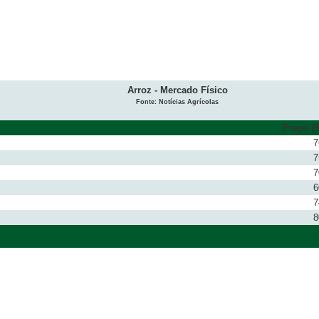
Arroz - Mercado Físico
Fonte: Notícias Agrícolas
Preço (R
7
7
7
6
7
8