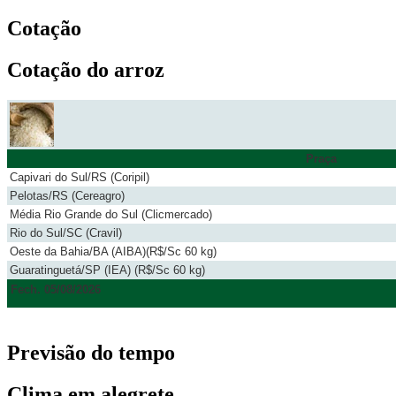
Cotação
Cotação do arroz
Praça
Capivari do Sul/RS (Coripil)
Pelotas/RS (Cereagro)
Média Rio Grande do Sul (Clicmercado)
Rio do Sul/SC (Cravil)
Oeste da Bahia/BA (AIBA)(R$/Sc 60 kg)
Guaratinguetá/SP (IEA) (R$/Sc 60 kg)
Fech. 05/08/2026
Previsão do tempo
Clima em alegrete