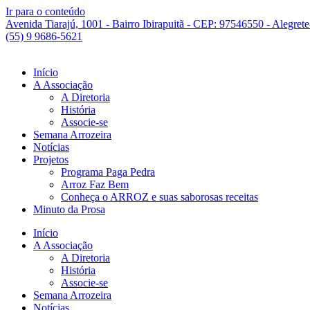
Ir para o conteúdo
Avenida Tiarajú, 1001 - Bairro Ibirapuitã - CEP: 97546550 - Alegret
(55) 9 9686-5621
Início
A Associação
A Diretoria
História
Associe-se
Semana Arrozeira
Notícias
Projetos
Programa Paga Pedra
Arroz Faz Bem
Conheça o ARROZ e suas saborosas receitas
Minuto da Prosa
Início
A Associação
A Diretoria
História
Associe-se
Semana Arrozeira
Notícias