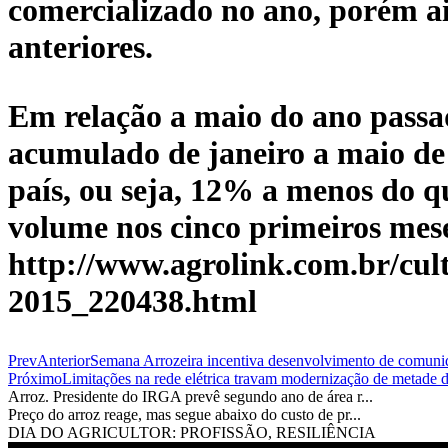
comercializado no ano, porém a
anteriores.
Em relação a maio do ano passa
acumulado de janeiro a maio de 
país, ou seja, 12% a menos do q
volume nos cinco primeiros mese
http://www.agrolink.com.br/cult
2015_220438.html
Prev
Anterior
Semana Arrozeira incentiva desenvolvimento de comuni
Próximo
Limitações na rede elétrica travam modernização de metade 
Arroz. Presidente do IRGA prevê segundo ano de área r...
Preço do arroz reage, mas segue abaixo do custo de pr...
DIA DO AGRICULTOR: PROFISSÃO, RESILIÊNCIA