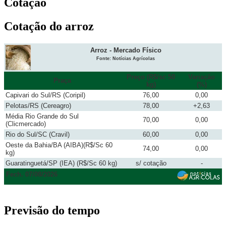
Cotação
Cotação do arroz
Arroz - Mercado Físico
Fonte: Notícias Agrícolas
Preço (R$/sc 50
Variação
Praça
kg)
(%)
Capivari do Sul/RS (Coripil)
76,00
0,00
Pelotas/RS (Cereagro)
78,00
+2,63
Média Rio Grande do Sul
70,00
0,00
(Clicmercado)
Rio do Sul/SC (Cravil)
60,00
0,00
Oeste da Bahia/BA (AIBA)(R$/Sc 60
74,00
0,00
kg)
Guaratinguetá/SP (IEA) (R$/Sc 60 kg)
s/ cotação
-
Fech. 07/08/2026
Previsão do tempo