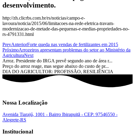
desenvolvimento.
http://zh.clicrbs.com.br/rs/noticias/campo-e-
lavoura/noticia/2015/06/limitacoes-na-rede-eletrica-travam-
modernizacao-de-metade-das-pequenas-e-medias-propriedades-no-
rs-4791331.html
Prev
Anterior
Forte queda nas vendas de fertilizantes em 2015
Próximo
Arrozeiros apresentam problemas do setor ao Ministério da
Agricultura
Next
Arroz. Presidente do IRGA prevê segundo ano de área r...
Preço do arroz reage, mas segue abaixo do custo de pr...
DIA DO AGRICULTOR: PROFISSÃO, RESILIÊNCIA
Nossa Localização
Avenida Tiarajú, 1001 - Bairro Ibirapuitã - CEP: 97546550 -
Alegrete-RS
Institucional