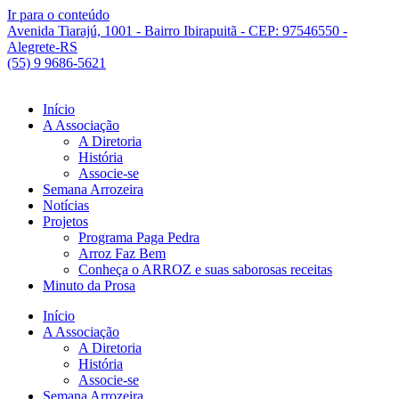
Ir para o conteúdo
Avenida Tiarajú, 1001 - Bairro Ibirapuitã - CEP: 97546550 -
Alegrete-RS
(55) 9 9686-5621
Início
A Associação
A Diretoria
História
Associe-se
Semana Arrozeira
Notícias
Projetos
Programa Paga Pedra
Arroz Faz Bem
Conheça o ARROZ e suas saborosas receitas
Minuto da Prosa
Início
A Associação
A Diretoria
História
Associe-se
Semana Arrozeira