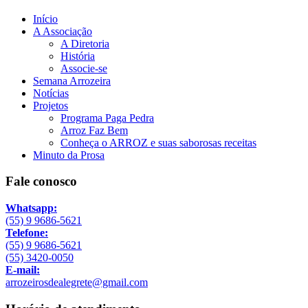
Início
A Associação
A Diretoria
História
Associe-se
Semana Arrozeira
Notícias
Projetos
Programa Paga Pedra
Arroz Faz Bem
Conheça o ARROZ e suas saborosas receitas
Minuto da Prosa
Fale conosco
Whatsapp:
(55) 9 9686-5621
Telefone:
(55) 9 9686-5621
(55) 3420-0050
E-mail:
arrozeirosdealegrete@gmail.com