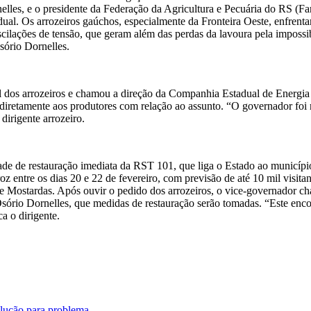
lles, e o presidente da Federação da Agricultura e Pecuária do RS (Fa
tadual. Os arrozeiros gaúchos, especialmente da Fronteira Oeste, enfre
oscilações de tensão, que geram além das perdas da lavoura pela impossi
sório Dornelles.
 dos arrozeiros e chamou a direção da Companhia Estadual de Energia El
diretamente aos produtores com relação ao assunto. “O governador foi 
irigente arrozeiro.
dade de restauração imediata da RST 101, que liga o Estado ao municíp
z entre os dias 20 e 22 de fevereiro, com previsão de até 10 mil visita
e Mostardas. Após ouvir o pedido dos arrozeiros, o vice-governador cha
sório Dornelles, que medidas de restauração serão tomadas. “Este enco
a o dirigente.
lução para problema