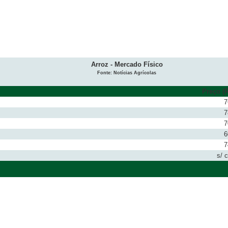
Arroz - Mercado Físico
Fonte: Notícias Agrícolas
Preço (R
7
7
7
6
7
s/ 