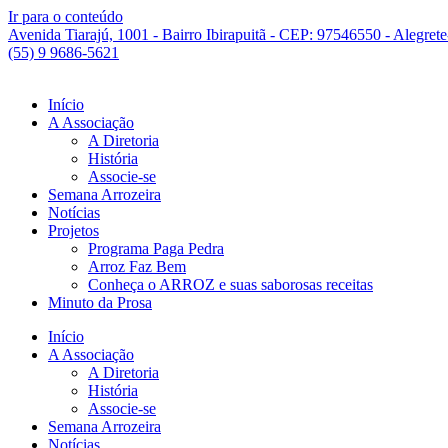
Ir para o conteúdo
Avenida Tiarajú, 1001 - Bairro Ibirapuitã - CEP: 97546550 - Alegret
(55) 9 9686-5621
Início
A Associação
A Diretoria
História
Associe-se
Semana Arrozeira
Notícias
Projetos
Programa Paga Pedra
Arroz Faz Bem
Conheça o ARROZ e suas saborosas receitas
Minuto da Prosa
Início
A Associação
A Diretoria
História
Associe-se
Semana Arrozeira
Notícias