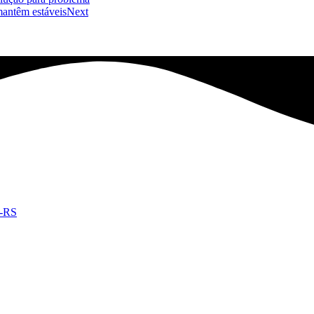
mantêm estáveis
Next
e-RS