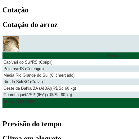
Cotação
Cotação do arroz
Praça
Capivari do Sul/RS (Coripil)
Pelotas/RS (Cereagro)
Média Rio Grande do Sul (Clicmercado)
Rio do Sul/SC (Cravil)
Oeste da Bahia/BA (AIBA)(R$/Sc 60 kg)
Guaratinguetá/SP (IEA) (R$/Sc 60 kg)
Fech. 07/08/2026
Previsão do tempo
Clima em alegrete