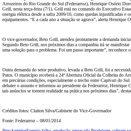
Arrozeiros do Rio Grande do Sul (Federarroz), Henrique Osório Dorne
Grill, nesta terça-feira (7/1). Grill está no comando do Executivo Es
energia elétrica desde a safra 2009/10, como quedas injustificadas e 
equipamentos. “E a cada ano a situação se agrava”, alerta Henrique O
O vice-governador, Beto Grill, atendeu prontamente a demanda inicial
Segundo Beto Grill, nos próximos dias a companhia irá se manifestar 
uma solução para o problema. Foi um passo importante”, reconhece o d
Outra demanda do setor produtivo, levada a Beto Grill, foi a necessi
Patos. O município receberá a 24ª Abertura Oficial da Colheita do Arro
em precárias condições, especialmente o trecho entre Capivari do Sul 
debater o assunto e informou ao presidente da Federarroz, Henrique O
tais anúncios se tornem realidade na prática nos próximos dias”, destac
Créditos fotos: Claiton Silva/Gabinete do Vice-Governador
Fonte: Federarroz – 08/01/2014
Prev
Anterior
Energia falha, produção ameaçada Produtores cobram so