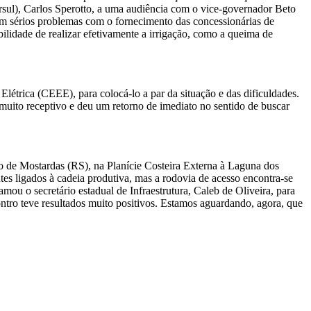
rsul), Carlos Sperotto, a uma audiência com o vice-governador Beto
ntam sérios problemas com o fornecimento das concessionárias de
bilidade de realizar efetivamente a irrigação, como a queima de
étrica (CEEE), para colocá-lo a par da situação e das dificuldades.
muito receptivo e deu um retorno de imediato no sentido de buscar
io de Mostardas (RS), na Planície Costeira Externa à Laguna dos
ntes ligados à cadeia produtiva, mas a rodovia de acesso encontra-se
mou o secretário estadual de Infraestrutura, Caleb de Oliveira, para
ntro teve resultados muito positivos. Estamos aguardando, agora, que