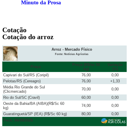
Minuto da Prosa
Cotação
Cotação do arroz
Arroz - Mercado Físico
Fonte: Notícias Agrícolas
Preço (R$/sc 50
Variação
Praça
kg)
(%)
Capivari do Sul/RS (Coripil)
76,00
0,00
Pelotas/RS (Cereagro)
76,00
+1,33
Média Rio Grande do Sul
70,00
0,00
(Clicmercado)
Rio do Sul/SC (Cravil)
60,00
0,00
Oeste da Bahia/BA (AIBA)(R$/Sc 60
74,00
0,00
kg)
Guaratinguetá/SP (IEA) (R$/Sc 60 kg)
80,00
0,00
Fech. 06/08/2026