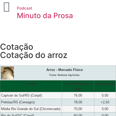
Podcast
Minuto da Prosa
Cotação
Cotação do arroz
Arroz - Mercado Físico
Fonte: Notícias Agrícolas
Praça
Preço (R$/sc 50
Variação (%)
kg)
Capivari do Sul/RS (Coripil)
76,00
0,00
Pelotas/RS (Cereagro)
78,00
+2,63
Média Rio Grande do Sul (Clicmercado)
70,00
0,00
Rio do Sul/SC (Cravil)
60,00
0,00