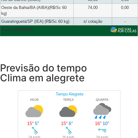
Oeste da Bahia/BA (AIBA)(R$/Sc 60
74,00
0,00
kg)
Guaratinguetá/SP (IEA) (R$/Sc 60 kg)
s/ cotação
-
Fech. 07/08/2026
Previsão do tempo
Clima em alegrete