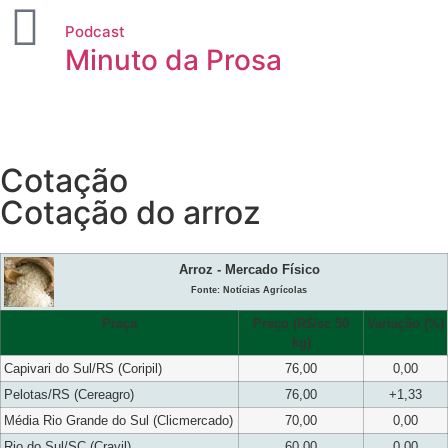
Podcast
Minuto da Prosa
Cotação
Cotação do arroz
Arroz - Mercado Físico
Fonte: Notícias Agrícolas
Praça
Preço (R$/sc 50
Variação (%)
kg)
Capivari do Sul/RS (Coripil)
76,00
0,00
Pelotas/RS (Cereagro)
76,00
+1,33
Média Rio Grande do Sul (Clicmercado)
70,00
0,00
Rio do Sul/SC (Cravil)
60,00
0,00