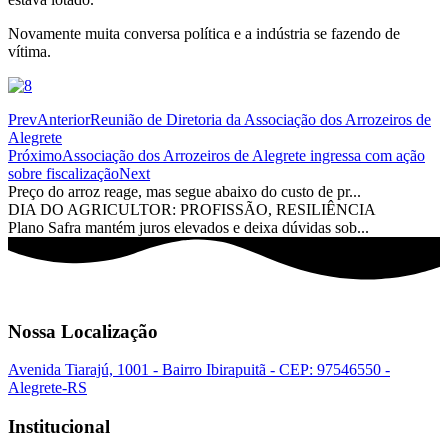
Novamente muita conversa política e a indústria se fazendo de
vítima.
Prev
Anterior
Reunião de Diretoria da Associação dos Arrozeiros de
Alegrete
Próximo
Associação dos Arrozeiros de Alegrete ingressa com ação
sobre fiscalização
Next
Preço do arroz reage, mas segue abaixo do custo de pr...
DIA DO AGRICULTOR: PROFISSÃO, RESILIÊNCIA
Plano Safra mantém juros elevados e deixa dúvidas sob...
Nossa Localização
Avenida Tiarajú, 1001 - Bairro Ibirapuitã - CEP: 97546550 -
Alegrete-RS
Institucional