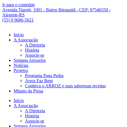
Ir para o conteúdo
Avenida Tiarajú, 1001 - Bairro Ibirapuitã - CEP: 97546550 -
Alegrete-RS
(55) 9 9686-5621
Início
A Associação
A Diretoria
História
Associe-se
Semana Arrozeira
Notícias
Projetos
Programa Paga Pedra
Arroz Faz Bem
Conheça o ARROZ e suas saborosas receitas
Minuto da Prosa
Início
A Associação
A Diretoria
História
Associe-se
Semana Arrozeira