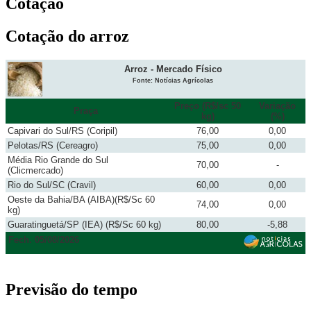
Cotação
Cotação do arroz
Arroz - Mercado Físico
Fonte: Notícias Agrícolas
Preço (R$/sc 50
Variação
Praça
kg)
(%)
Capivari do Sul/RS (Coripil)
76,00
0,00
Pelotas/RS (Cereagro)
75,00
0,00
Média Rio Grande do Sul
70,00
-
(Clicmercado)
Rio do Sul/SC (Cravil)
60,00
0,00
Oeste da Bahia/BA (AIBA)(R$/Sc 60
74,00
0,00
kg)
Guaratinguetá/SP (IEA) (R$/Sc 60 kg)
80,00
-5,88
Fech. 05/08/2026
Previsão do tempo