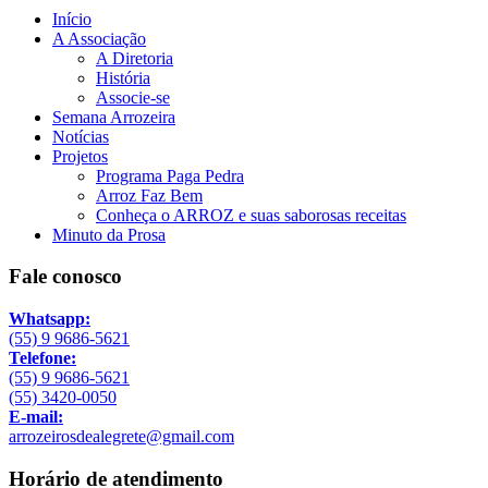
Início
A Associação
A Diretoria
História
Associe-se
Semana Arrozeira
Notícias
Projetos
Programa Paga Pedra
Arroz Faz Bem
Conheça o ARROZ e suas saborosas receitas
Minuto da Prosa
Fale conosco
Whatsapp:
(55) 9 9686-5621
Telefone:
(55) 9 9686-5621
(55) 3420-0050
E-mail:
arrozeirosdealegrete@gmail.com
Horário de atendimento