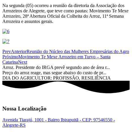
Na segunda (05) ocorreu a reunião da diretoria da Associação dos
Arrozeiros de Alegrete, que teve como pautas: Movimento Te Mexe
Arrozeiro, 28ª Abertura Oficial da Colheita do Arroz, 11ª Semana
Arrozeira e assuntos gerais.
Prev
Anterior
Reunião do Núcleo das Mulheres Empresárias do Agro
Próximo
Movimento Te Mexe Arrozeiro em Turvo – Santa
Catarina
Next
Arroz. Presidente do IRGA prevê segundo ano de área r...
Preço do arroz reage, mas segue abaixo do custo de pr...
DIA DO AGRICULTOR: PROFISSÃO, RESILIÊNCIA
Nossa Localização
Avenida Tiarajú, 1001 - Bairro Ibirapuitã - CEP: 97546550 -
Alegrete-RS