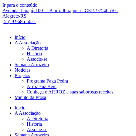
Ir para o conteúdo
Avenida Tiarajú, 1001 - Bairro Ibirapuitã - CEP: 97546550 -
Alegrete-RS
(55) 9 9686-5621
Início
A Associação
A Diretoria
História
Associe-se
Semana Arrozeira
Notícias
Projetos
Programa Paga Pedra
Arroz Faz Bem
Conheça o ARROZ e suas saborosas receitas
Minuto da Prosa
Início
A Associação
A Diretoria
História
Associe-se
Semana Arrozeira