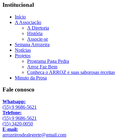
Institucional
Início
A Associação
A Diretoria
História
Associe-se
Semana Arrozeira
Notícias
Projetos
Programa Paga Pedra
Arroz Faz Bem
Conheça o ARROZ e suas saborosas receitas
Minuto da Prosa
Fale conosco
Whatsapp:
(55) 9 9686-5621
Telefone:
(55) 9 9686-5621
(55) 3420-0050
E-mail:
arrozeirosdealegrete@gmail.com