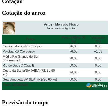
Cotação
Cotação do arroz
Arroz - Mercado Físico
Fonte: Notícias Agrícolas
Preço (R$/sc 50
Variação
Praça
kg)
(%)
Capivari do Sul/RS (Coripil)
76,00
0,00
Pelotas/RS (Cereagro)
76,00
+1,33
Média Rio Grande do Sul
70,00
0,00
(Clicmercado)
Rio do Sul/SC (Cravil)
60,00
0,00
Oeste da Bahia/BA (AIBA)(R$/Sc 60
74,00
0,00
kg)
Guaratinguetá/SP (IEA) (R$/Sc 60 kg)
80,00
0,00
Fech. 06/08/2026
Previsão do tempo