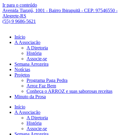
Ir para o conteúdo
Avenida Tiarajú, 1001 - Bairro Ibirapuitã - CEP: 97546550 -
Alegrete-RS
(55) 9 9686-5621
Início
A Associação
A Diretoria
História
Associe-se
Semana Arrozeira
Notícias
Projetos
Programa Paga Pedra
Arroz Faz Bem
Conheça o ARROZ e suas saborosas receitas
Minuto da Prosa
Início
A Associação
A Diretoria
História
Associe-se
Semana Arrozeira