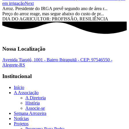
em irrigação
Next
Arroz. Presidente do IRGA prevê segundo ano de área r...
Preço do arroz reage, mas segue abaixo do custo de pr...
DIA DO AGRICULTOR: PROFISSÃO, RESILIÊNCIA
Nossa Localização
Avenida Tiarajú, 1001 - Bairro Ibirapuitã - CEP: 97546550 -
Alegrete-RS
Institucional
Início
A Associação
A Diretoria
História
Associe-se
Semana Arrozeira
Notícias
Projetos
Programa Paga Pedra