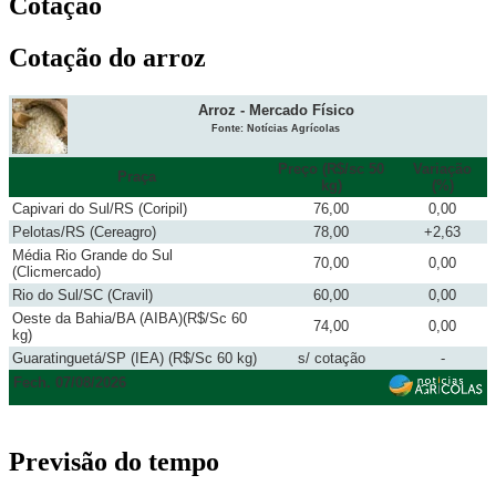
Cotação
Cotação do arroz
Arroz - Mercado Físico
Fonte: Notícias Agrícolas
Preço (R$/sc 50
Variação
Praça
kg)
(%)
Capivari do Sul/RS (Coripil)
76,00
0,00
Pelotas/RS (Cereagro)
78,00
+2,63
Média Rio Grande do Sul
70,00
0,00
(Clicmercado)
Rio do Sul/SC (Cravil)
60,00
0,00
Oeste da Bahia/BA (AIBA)(R$/Sc 60
74,00
0,00
kg)
Guaratinguetá/SP (IEA) (R$/Sc 60 kg)
s/ cotação
-
Fech. 07/08/2026
Previsão do tempo