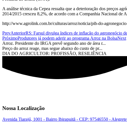
A análise técnica da Cepea ressalta que a deterioração dos preços ag
2014/2015 cresceu 8,2%, de acordo com a Companhia Nacional de A
http://www.agrolink.com.br/culturas/arroz/noticia/pib-do-agronegoc
Prev
Anterior
RS: Farsul divulga índices de inflação do agronegócio d
Próximo
Produtores já podem aderir ao programa Arroz na Bolsa
Next
Arroz. Presidente do IRGA prevê segundo ano de área r...
Preço do arroz reage, mas segue abaixo do custo de pr...
DIA DO AGRICULTOR: PROFISSÃO, RESILIÊNCIA
Nossa Localização
Avenida Tiarajú, 1001 - Bairro Ibirapuitã - CEP: 97546550 - Alegret