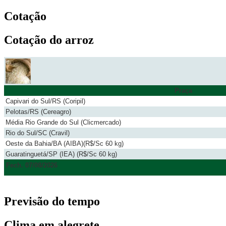
Cotação
Cotação do arroz
Praça
Capivari do Sul/RS (Coripil)
Pelotas/RS (Cereagro)
Média Rio Grande do Sul (Clicmercado)
Rio do Sul/SC (Cravil)
Oeste da Bahia/BA (AIBA)(R$/Sc 60 kg)
Guaratinguetá/SP (IEA) (R$/Sc 60 kg)
Fech. 07/08/2026
Previsão do tempo
Clima em alegrete