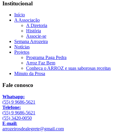
Institucional
Início
A Associação
A Diretoria
História
Associe-se
Semana Arrozeira
Notícias
Projetos
Programa Paga Pedra
Arroz Faz Bem
Conheça o ARROZ e suas saborosas receitas
Minuto da Prosa
Fale conosco
Whatsapp:
(55) 9 9686-5621
Telefone:
(55) 9 9686-5621
(55) 3420-0050
E-mail:
arrozeirosdealegrete@gmail.com