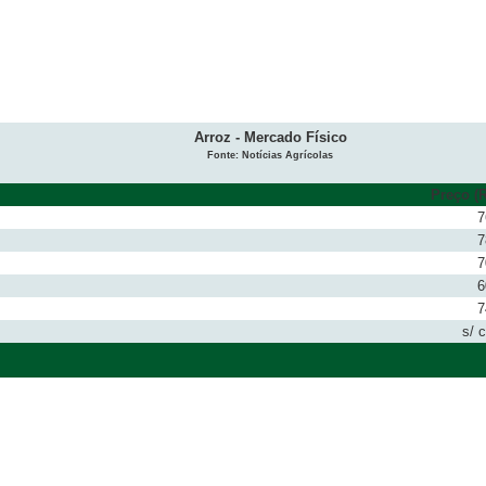
Arroz - Mercado Físico
Fonte: Notícias Agrícolas
Preço (R
7
7
7
6
7
s/ 