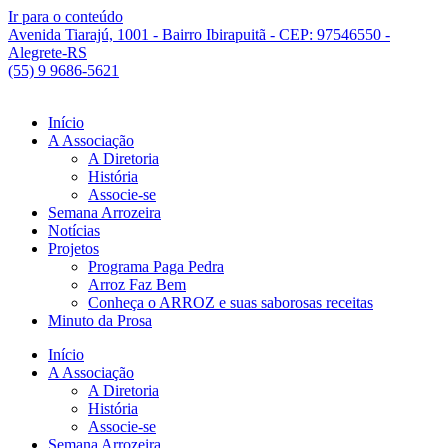
Ir para o conteúdo
Avenida Tiarajú, 1001 - Bairro Ibirapuitã - CEP: 97546550 -
Alegrete-RS
(55) 9 9686-5621
Início
A Associação
A Diretoria
História
Associe-se
Semana Arrozeira
Notícias
Projetos
Programa Paga Pedra
Arroz Faz Bem
Conheça o ARROZ e suas saborosas receitas
Minuto da Prosa
Início
A Associação
A Diretoria
História
Associe-se
Semana Arrozeira