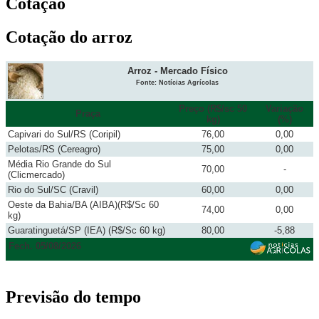
Cotação
Cotação do arroz
Arroz - Mercado Físico
Fonte: Notícias Agrícolas
Preço (R$/sc 50
Variação
Praça
kg)
(%)
Capivari do Sul/RS (Coripil)
76,00
0,00
Pelotas/RS (Cereagro)
75,00
0,00
Média Rio Grande do Sul
70,00
-
(Clicmercado)
Rio do Sul/SC (Cravil)
60,00
0,00
Oeste da Bahia/BA (AIBA)(R$/Sc 60
74,00
0,00
kg)
Guaratinguetá/SP (IEA) (R$/Sc 60 kg)
80,00
-5,88
Fech. 05/08/2026
Previsão do tempo