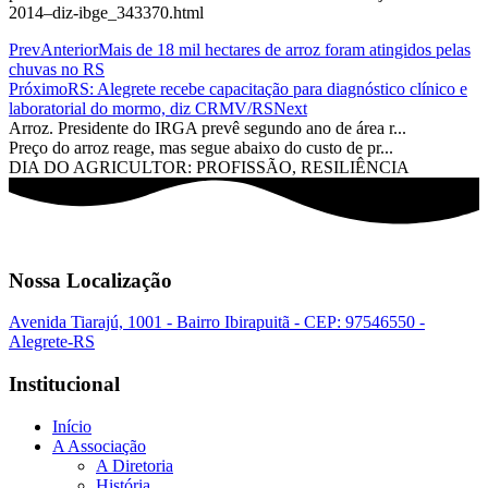
2014–diz-ibge_343370.html
Prev
Anterior
Mais de 18 mil hectares de arroz foram atingidos pelas
chuvas no RS
Próximo
RS: Alegrete recebe capacitação para diagnóstico clínico e
laboratorial do mormo, diz CRMV/RS
Next
Arroz. Presidente do IRGA prevê segundo ano de área r...
Preço do arroz reage, mas segue abaixo do custo de pr...
DIA DO AGRICULTOR: PROFISSÃO, RESILIÊNCIA
Nossa Localização
Avenida Tiarajú, 1001 - Bairro Ibirapuitã - CEP: 97546550 -
Alegrete-RS
Institucional
Início
A Associação
A Diretoria
História