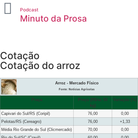
Podcast
Minuto da Prosa
Cotação
Cotação do arroz
Arroz - Mercado Físico
Fonte: Notícias Agrícolas
Praça
Preço (R$/sc 50
Variação (%)
kg)
Capivari do Sul/RS (Coripil)
76,00
0,00
Pelotas/RS (Cereagro)
76,00
+1,33
Média Rio Grande do Sul (Clicmercado)
70,00
0,00
Rio do Sul/SC (Cravil)
60,00
0,00